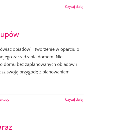
Czytaj dalej
akupów
ówiąc obiadów) i tworzenie w oparciu o
mojego zarządzania domem. Nie
go domu bez zaplanowanych obiadów i
nasz swoją przygodę z planowaniem
akupy
Czytaj dalej
araz