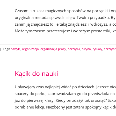
Czasami szukasz magicznych sposobów na porządki i orga
oryginalna metoda sprawdzi się w Twoim przypadku. Być
zanim ją znajdziesz (o ile taką znajdziesz) i wdrożysz, a 
Może tymczasem przetestujesz i wdrożysz proste triki, kt
|
Tagi:
nawyki
,
organizacja
,
organizacja pracy
,
porządki
,
rutyna
,
rytuały
,
sprząta
Kącik do nauki
Upływający czas najlepiej widać po dzieciach. Jeszcze 
spacery do parku, zaprowadzałam go do przedszkola na z
już do pierwszej klasy. Kiedy on zdążył tak urosnąć? Szk
odrabianie lekcji. Niezbędny jest zatem spokojny kącik do 