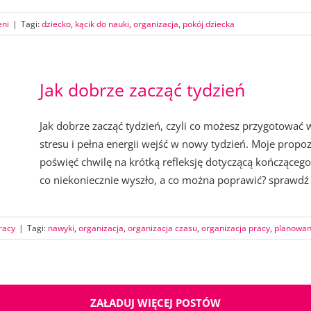
eni
|
Tagi:
dziecko
,
kącik do nauki
,
organizacja
,
pokój dziecka
Jak dobrze zacząć tydzień
Jak dobrze zacząć tydzień, czyli co możesz przygotować
stresu i pełna energii wejść w nowy tydzień. Moje propo
poświęć chwilę na krótką refleksję dotyczącą kończącego 
co niekoniecznie wyszło, a co można poprawić? sprawdź k
racy
|
Tagi:
nawyki
,
organizacja
,
organizacja czasu
,
organizacja pracy
,
planowan
ZAŁADUJ WIĘCEJ POSTÓW