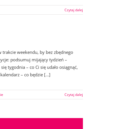
Czytaj dalej
 w trakcie weekendu, by bez zbędnego
zycje: podsumuj mijający tydzień –
się tygodnia – co Ci się udało osiągnąć,
alendarz – co będzie [...]
ie
Czytaj dalej