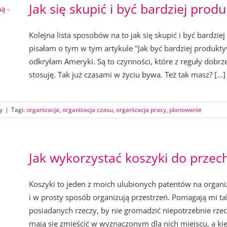
Jak się skupić i być bardziej prod
Kolejna lista sposobów na to jak się skupić i być bardz
pisałam o tym w tym artykule "Jak być bardziej produkty
odkryłam Ameryki. Są to czynności, które z reguły dobrz
stosuję. Tak już czasami w życiu bywa. Też tak masz? [...]
y
|
Tagi:
organizacja
,
organizacja czasu
,
organizacja pracy
,
planowanie
Jak wykorzystać koszyki do przec
Koszyki to jeden z moich ulubionych patentów na organi
i w prosty sposób organizują przestrzeń. Pomagają mi ta
posiadanych rzeczy, by nie gromadzić niepotrzebnie rzecz
mają się zmieścić w wyznaczonym dla nich miejscu, a kied