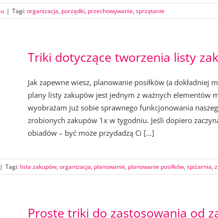
mu
|
Tagi:
organizacja
,
porządki
,
przechowywanie
,
sprzątanie
Triki dotyczące tworzenia listy z
Jak zapewne wiesz, planowanie posiłków (a dokładniej m
plany listy zakupów jest jednym z ważnych elementów 
wyobrażam już sobie sprawnego funkcjonowania nasze
zrobionych zakupów 1x w tygodniu. Jeśli dopiero zaczy
obiadów – być może przydadzą Ci [...]
|
Tagi:
lista zakupów
,
organizacja
,
planowanie
,
planowanie posiłków
,
spiżarnia
,
z
Proste triki do zastosowania od z