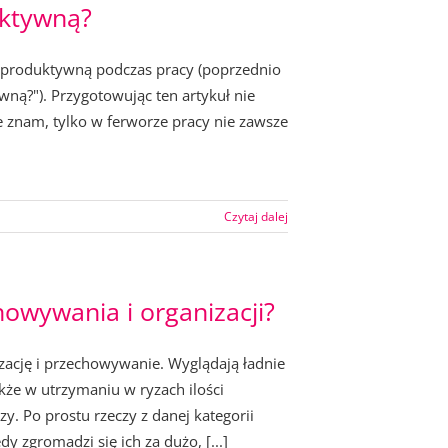
uktywną?
iej produktywną podczas pracy (poprzednio
wną?"). Przygotowując ten artykuł nie
e znam, tylko w ferworze pracy nie zawsze
Czytaj dalej
howywania i organizacji?
zację i przechowywanie. Wyglądają ładnie
kże w utrzymaniu w ryzach ilości
y. Po prostu rzeczy z danej kategorii
y zgromadzi się ich za dużo, [...]