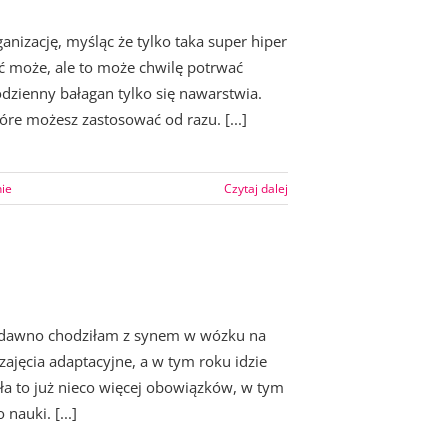
nizację, myśląc że tylko taka super hiper
 może, ale to może chwilę potrwać
codzienny bałagan tylko się nawarstwia.
óre możesz zastosować od razu. [...]
nie
Czytaj dalej
niedawno chodziłam z synem w wózku na
ajęcia adaptacyjne, a w tym roku idzie
oła to już nieco więcej obowiązków, w tym
nauki. [...]