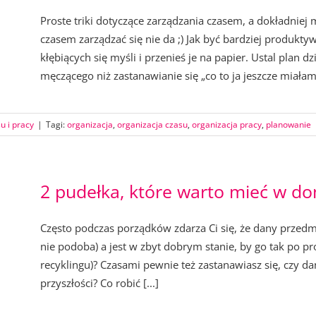
Proste triki dotyczące zarządzania czasem, a dokładniej
czasem zarządzać się nie da ;) Jak być bardziej produkt
kłębiących się myśli i przenieś je na papier. Ustal plan dzi
męczącego niż zastanawianie się „co to ja jeszcze miałam z
u i pracy
|
Tagi:
organizacja
,
organizacja czasu
,
organizacja pracy
,
planowanie
2 pudełka, które warto mieć w d
Często podczas porządków zdarza Ci się, że dany przedmiot
nie podoba) a jest w zbyt dobrym stanie, by go tak po pr
recyklingu)? Czasami pewnie też zastanawiasz się, czy da
przyszłości? Co robić [...]