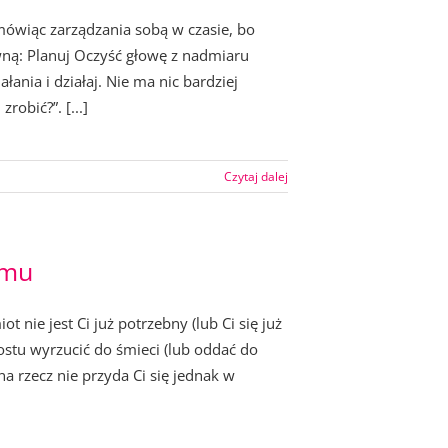
 mówiąc zarządzania sobą w czasie, bo
ywną: Planuj Oczyść głowę z nadmiaru
ałania i działaj. Nie ma nic bardziej
robić?”. [...]
Czytaj dalej
omu
 nie jest Ci już potrzebny (lub Ci się już
ostu wyrzucić do śmieci (lub oddać do
na rzecz nie przyda Ci się jednak w