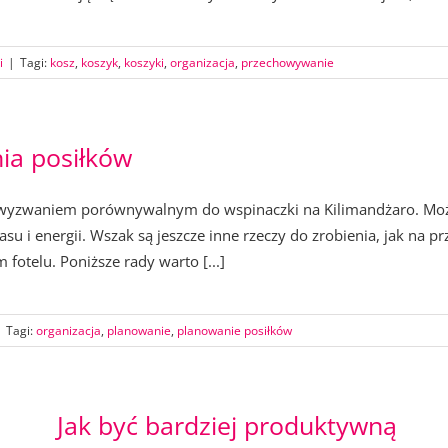
i
|
Tagi:
kosz
,
koszyk
,
koszyki
,
organizacja
,
przechowywanie
ia posiłków
wyzwaniem porównywalnym do wspinaczki na Kilimandżaro. Można
asu i energii. Wszak są jeszcze inne rzeczy do zrobienia, jak na p
fotelu. Poniższe rady warto [...]
|
Tagi:
organizacja
,
planowanie
,
planowanie posiłków
Jak być bardziej produktywną