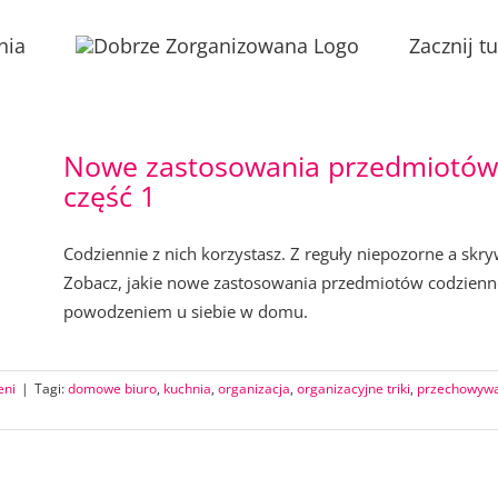
nia
Zacznij tu
Nowe zastosowania przedmiotów 
część 1
Codziennie z nich korzystasz. Z reguły niepozorne a skr
Zobacz, jakie nowe zastosowania przedmiotów codzienn
powodzeniem u siebie w domu.
eni
|
Tagi:
domowe biuro
,
kuchnia
,
organizacja
,
organizacyjne triki
,
przechowyw