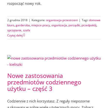
rozpocząć nowy rok.
2 grudnia 2018
|
Kategorie:
organizacja przestrzeni
|
Tagi:
domowe
biuro
,
garderoba
,
miejsce pracy
,
organizacja
,
porządki
,
przedpokój
,
sprzątanie
,
szafa
Czytaj dalej
Nowe zastosowania
przedmiotów codziennego
użytku – część 3
Codziennie z nich korzystasz. Z reguły niepozorne
a skrywają w sobie wiele użytecznych mocy. Zobacz,