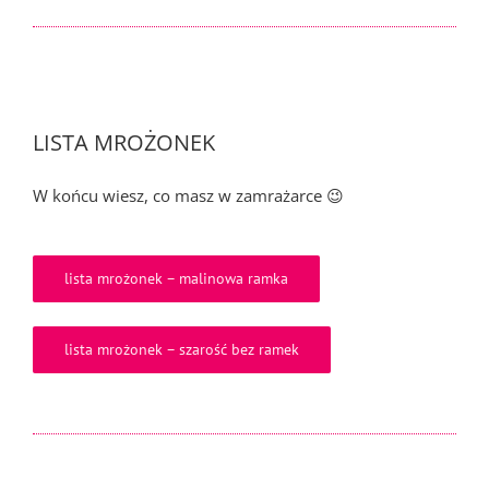
LISTA MROŻONEK
W końcu wiesz, co masz w zamrażarce 😉
lista mrożonek – malinowa ramka
lista mrożonek – szarość bez ramek