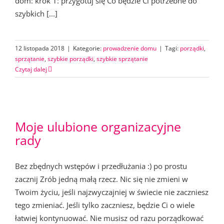
dom: krok 1: przygotuj się Co będzie Ci potrzebne do
szybkich [...]
12 listopada 2018
|
Kategorie:
prowadzenie domu
|
Tagi:
porządki
,
sprzątanie
,
szybkie porządki
,
szybkie sprzątanie
Czytaj dalej
Moje ulubione organizacyjne
rady
Bez zbędnych wstępów i przedłużania :) po prostu
zacznij Zrób jedną małą rzecz. Nic się nie zmieni w
Twoim życiu, jeśli najzwyczajniej w świecie nie zaczniesz
tego zmieniać. Jeśli tylko zaczniesz, będzie Ci o wiele
łatwiej kontynuować. Nie musisz od razu porządkować