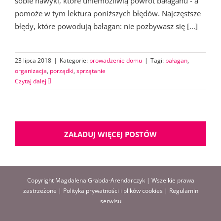
sobie nawyki, które uniemożliwią powrót bałaganu - a
pomoże w tym lektura poniższych błędów. Najczęstsze
błędy, które powodują bałagan: nie pozbywasz się [...]
23 lipca 2018
|
Kategorie:
prowadzenie domu
|
Tagi:
bałagan
,
organizacja
,
porządki
,
sprzątanie
Czytaj dalej
ZAŁADUJ WIĘCEJ POSTÓW
Copyright Magdalena Grabda-Arendarczyk | Wszelkie prawa
zastrzeżone |
Polityka prywatności i plików cookies
|
Regulamin
serwisu