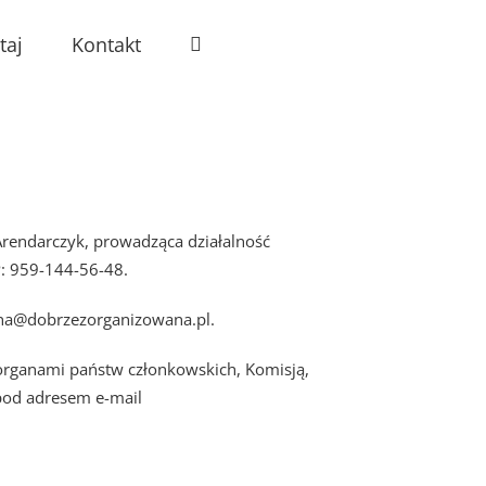
taj
Kontakt
Arendarczyk, prowadząca działalność
P: 959-144-56-48.
lena@dobrzezorganizowana.pl.
organami państw członkowskich, Komisją,
 pod adresem e-mail