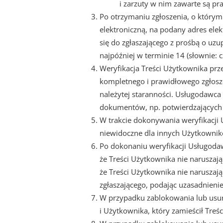
i zarzuty w nim zawarte są pr
Po otrzymaniu zgłoszenia, o który
elektroniczną, na podany adres ele
się do zgłaszającego z prośbą o uzu
najpóźniej w terminie 14 (słownie: 
Weryfikacja Treści Użytkownika prze
kompletnego i prawidłowego zgłosz
należytej staranności. Usługodawca
dokumentów, np. potwierdzających p
W trakcie dokonywania weryfikacji 
niewidoczne dla innych Użytkowni
Po dokonaniu weryfikacji Usługoda
że Treści Użytkownika nie naruszają
że Treści Użytkownika nie narusza
zgłaszającego, podając uzasadnienie 
W przypadku zablokowania lub usun
i Użytkownika, który zamieścił Treś