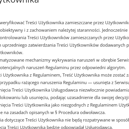
 weryfikować Treści Użytkownika zamieszczane przez Użytkown
, obiektywny i z zachowaniem należytej staranności. Jednocześnie
ontrolowania Treści Użytkowników zamieszczanych przez Użytko
h uprzedniego zatwierdzania Treści Użytkowników dodawanych pr
żytkowników.
atyzowane mechanizmy wykrywania naruszeń w obrębie Serwisu,
otencjalnych naruszeń Regulaminu przez odpowiedni algorytm.
ci Użytkownika z Regulaminem, Treść Użytkownika może zostać za
przypadku rażącego naruszenia Regulaminu — usunięta z Serwis
ięcia Treści Użytkownika Usługodawca niezwłocznie powiadamia 
okowaniu lub usunięciu, podając uzasadnienie dla swojej decyzji
ęcia Treści Użytkownika jako niezgodnych z Regulaminem Użytkow
e na zasadach opisanych w § Procedura odwoławcza.
a dotyczące Treści Użytkownika nie będą rozpatrywane w spos
ęcia Treści Użytkownika będzie odpowiadał Usługodawca.