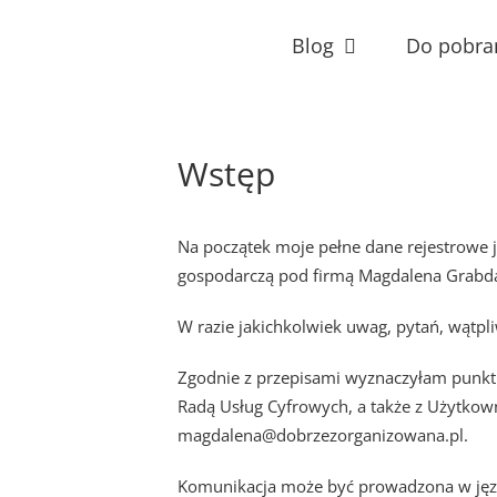
Przejdź
do
Blog
Do pobra
zawartości
Wstęp
Na początek moje pełne dane rejestrowe 
gospodarczą pod firmą Magdalena Grabda-
W razie jakichkolwiek uwag, pytań, wątp
Zgodnie z przepisami wyznaczyłam punkt 
Radą Usług Cyfrowych, a także z Użytkow
magdalena@dobrzezorganizowana.pl.
Komunikacja może być prowadzona w języ