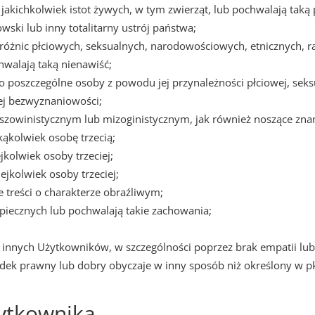
akichkolwiek istot żywych, w tym zwierząt, lub pochwalają taką
wski lub inny totalitarny ustrój państwa;
e różnic płciowych, seksualnych, narodowościowych, etnicznych,
walają taką nienawiść;
o poszczególne osoby z powodu jej przynależności płciowej, seksu
ej bezwyznaniowości;
e szowinistycznym lub mizoginistycznym, jak również noszące zna
kąkolwiek osobę trzecią;
jkolwiek osoby trzeciej;
ejkolwiek osoby trzeciej;
 treści o charakterze obraźliwym;
iecznych lub pochwalają takie zachowania;
nnych Użytkowników, w szczególności poprzez brak empatii lu
dek prawny lub dobry obyczaje w inny sposób niż określony w pk
ytkownika