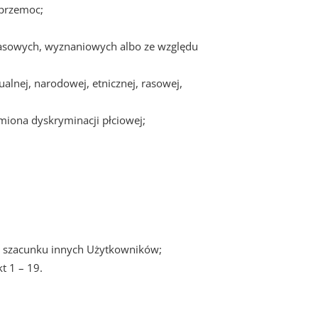
 przemoc;
 rasowych, wyznaniowych albo ze względu
alnej, narodowej, etnicznej, rasowej,
miona dyskryminacji płciowej;
b szacunku innych Użytkowników;
t 1 – 19.