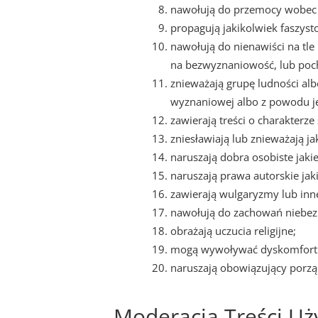
nawołują do przemocy wobec j
propagują jakikolwiek faszysto
nawołują do nienawiści na tl
na bezwyznaniowość, lub poch
znieważają grupę ludności alb
wyznaniowej albo z powodu j
zawierają treści o charakterz
zniesławiają lub znieważają ja
naruszają dobra osobiste jakie
naruszają prawa autorskie jaki
zawierają wulgaryzmy lub inne
nawołują do zachowań niebezp
obrażają uczucia religijne;
mogą wywoływać dyskomfort i
naruszają obowiązujący porzą
Moderacja Treści Uż