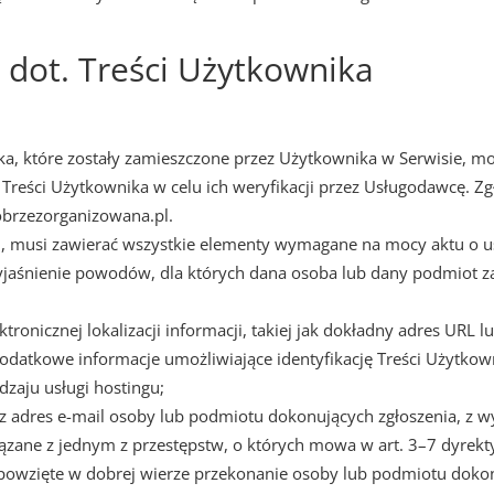
dot. Treści Użytkownika
ka, które zostały zamieszczone przez Użytkownika w Serwisie, m
e Treści Użytkownika w celu ich weryfikacji przez Usługodawcę. Z
brzezorganizowana.pl.
, musi zawierać wszystkie elementy wymagane na mocy aktu o usł
jaśnienie powodów, dla których dana osoba lub dany podmiot za
tronicznej lokalizacji informacji, takiej jak dokładny adres URL 
datkowe informacje umożliwiające identyfikację Treści Użytkown
zaju usługi hostingu;
az adres e-mail osoby lub podmiotu dokonujących zgłoszenia, z w
ązane z jednym z przestępstw, o których mowa w art. 3–7 dyrek
powzięte w dobrej wierze przekonanie osoby lub podmiotu dokonu