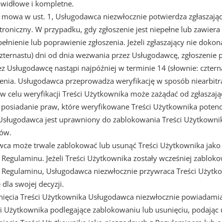
awidłowe i kompletne.
m mowa w ust. 1, Usługodawca niezwłocznie potwierdza zgłaszaj
ktroniczny. W przypadku, gdy zgłoszenie jest niepełne lub zawie
pełnienie lub poprawienie zgłoszenia. Jeżeli zgłaszający nie doko
czternastu) dni od dnia wezwania przez Usługodawcę, zgłoszenie 
z Usługodawcę nastąpi najpóźniej w terminie 14 (słownie: cztern
enia. Usługodawca przeprowadza weryfikację w sposób niearbitr
 w celu weryfikacji Treści Użytkownika może zażądać od zgłaszaj
osiadanie praw, które weryfikowane Treści Użytkownika potencj
Usługodawca jest uprawniony do zablokowania Treści Użytkownika
ków.
wca może trwale zablokować lub usunąć Treści Użytkownika jako 
 Regulaminu. Jeżeli Treści Użytkownika zostały wcześniej zablokow
ją Regulaminu, Usługodawca niezwłocznie przywraca Treści Użyt
dla swojej decyzji.
ięcia Treści Użytkownika Usługodawca niezwłocznie powiadamia 
ci Użytkownika podlegające zablokowaniu lub usunięciu, podając u