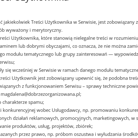
ić jakiekolwiek Treści Użytkownika w Serwisie, jest zobowiązan
sób wyważony i merytoryczny.
eści Użytkownika, które stanowią nielegalne treści w rozumieniu
aminem lub dobrymi obyczajami, co oznacza, że nie można zamie
ego modułu tematycznego lub grupy zainteresowań — wypowiedzi
erwisu;
wiały się wcześniej w Serwisie w ramach danego modułu tematyczn
eści Użytkownik jest zobowiązany upewnić się, że podobna treść
związanych z funkcjonowaniem Serwisu – sprawy techniczne powi
il magdalena@dobrzezorganizowana.pl;
i o charakterze spamu;
ści konkurencyjnej wobec Usługodawcy, np. promowaniu konkure
onych działań reklamowych, promocyjnych, marketingowych, w s
anie produktów, usług, projektów, zbiórek;
akazanych przez prawo, np. próbom oszustwa i wyłudzania środk