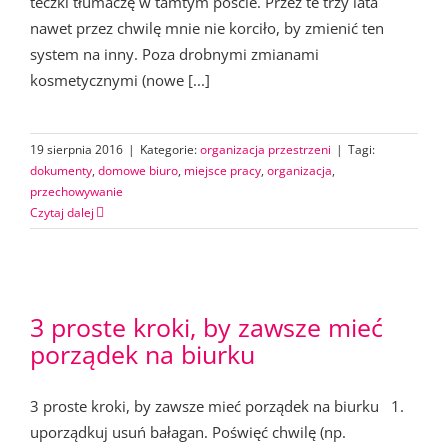
teczki tłumaczę w tamtym poście. Przez te trzy lata
nawet przez chwilę mnie nie korciło, by zmienić ten
system na inny. Poza drobnymi zmianami
kosmetycznymi (nowe [...]
19 sierpnia 2016
|
Kategorie:
organizacja przestrzeni
|
Tagi:
dokumenty
,
domowe biuro
,
miejsce pracy
,
organizacja
,
przechowywanie
Czytaj dalej
3 proste kroki, by zawsze mieć
porządek na biurku
3 proste kroki, by zawsze mieć porządek na biurku 1.
uporządkuj usuń bałagan. Poświęć chwilę (np.