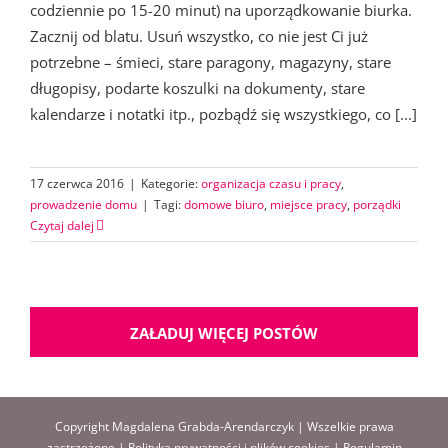
codziennie po 15-20 minut) na uporządkowanie biurka.
Zacznij od blatu. Usuń wszystko, co nie jest Ci już
potrzebne – śmieci, stare paragony, magazyny, stare
długopisy, podarte koszulki na dokumenty, stare
kalendarze i notatki itp., pozbądź się wszystkiego, co [...]
17 czerwca 2016
|
Kategorie:
organizacja czasu i pracy
,
prowadzenie domu
|
Tagi:
domowe biuro
,
miejsce pracy
,
porządki
Czytaj dalej
ZAŁADUJ WIĘCEJ POSTÓW
Copyright Magdalena Grabda-Arendarczyk | Wszelkie prawa
zastrzeżone |
Polityka prywatności i plików cookies
|
Regulamin