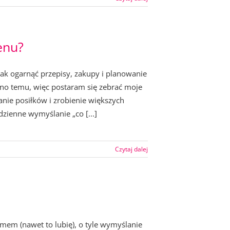
enu?
ak ogarnąć przepisy, zakupy i planowanie
wno temu, więc postaram się zebrać moje
nie posiłków i zrobienie większych
zienne wymyślanie „co [...]
Czytaj dalej
mem (nawet to lubię), o tyle wymyślanie