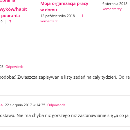
Moja organizacja pracy
6 sierpnia 2018
awyków/habit
komentarzy
w domu
o pobrania
13 października 2018
|
1
komentarz
19
|
7
:03
- Odpowiedz
podoba:) Zwłaszcza zapisywanie listy zadań na cały tydzień. Od ra
na
22 sierpnia 2017 w 14:35
- Odpowiedz
odstawa. Nie ma chyba nic gorszego niż zastanawianie się „a co ja