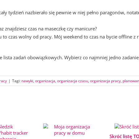
cały tydzień nazbierało się pewnie w niej pełno paragonów, notat
az znajdziesz czas na maseczkę czy manicure?
to czas wolny od pracy. Mój weekend to czas na bycie offline z r
ie lista zadań obowiązkowych. Wybierz co najmniej jedno zadanie,
racy
|
Tagi:
nawyki
,
organizacja
,
organizacja czasu
,
organizacja pracy
,
planowan
Skróć listę T