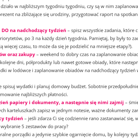
ę działo w najbliższym tygodniu tygodniu, czy są w nim zaplanowa
rezent na zbliżające się urodziny, przygotować raport na spotkan
TO DO na nadchodzący tydzień
– spisz wszystkie zadania, które 
riorytetów, po 3 na każdy dzień tygodnia. Pamiętaj, by były to 
ją więcej czasu, to może da się je podzielić na mniejsze etapy?).
upów oraz zakupy
– weekend to dobry czas na zaplanowanie obiad
kolejne dni, półprodukty lub nawet gotowe obiady, które następ
ądki w lodówce i zaplanowanie obiadów na nadchodzący tydzień w
ie spisuj wydatki i planuj domowy budżet. Sobotnie przedpołudni
amowanie najbliższych płatności.
ień papiery i dokumenty, a następnie się nimi zajmij
– śmie
łych karteluszkach zapisz w jednym notesie, ważne dokumenty zar
cy tydzień
– jeśli zdarza Ci się codziennie rano zastanawiać się, 
a wybranie 5 zestawów do pracy?
eralne porządki a jedynie szybkie ogarnięcie domu, by kolejny t