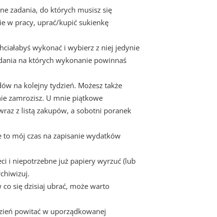
ne zadania, do których musisz się
ie w pracy, uprać/kupić sukienkę
chciałabyś wykonać i wybierz z niej jedynie
zadania na których wykonanie powinnaś
ów na kolejny tydzień. Możesz także
nie zamrozisz. U mnie piątkowe
raz z listą zakupów, a sobotni poranek
e to mój czas na zapisanie wydatków
ci i niepotrzebne już papiery wyrzuć (lub
chiwizuj.
w co się dzisiaj ubrać, może warto
ydzień powitać w uporządkowanej