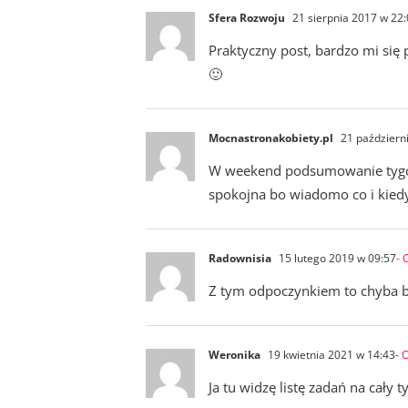
Sfera Rozwoju
21 sierpnia 2017 w 22
Praktyczny post, bardzo mi się 
🙂
Mocnastronakobiety.pl
21 październ
W weekend podsumowanie tygodn
spokojna bo wiadomo co i kiedy
Radownisia
15 lutego 2019 w 09:57
- 
Z tym odpoczynkiem to chyba bę
Weronika
19 kwietnia 2021 w 14:43
- 
Ja tu widzę listę zadań na cały t