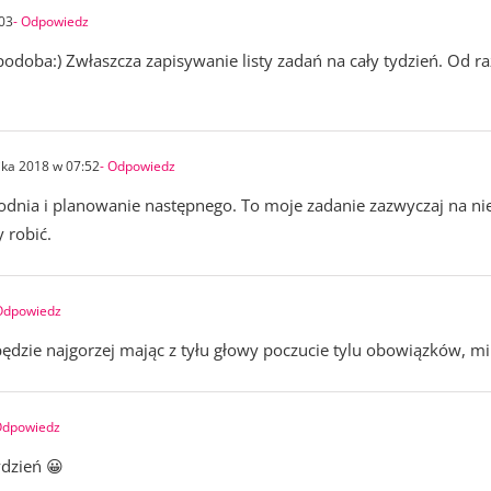
:03
- Odpowiedz
podoba:) Zwłaszcza zapisywanie listy zadań na cały tydzień. Od ra
ika 2018 w 07:52
- Odpowiedz
ia i planowanie następnego. To moje zadanie zazwyczaj na nied
 robić.
Odpowiedz
dzie najgorzej mając z tyłu głowy poczucie tylu obowiązków, mi
Odpowiedz
ydzień 😀