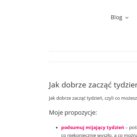
Przejdź
do
Blog
zawartości
Jak dobrze zacząć tydzie
Jak dobrze zacząć tydzień, czyli co może
Moje propozycje:
podsumuj mijający tydzień
– poś
co niekoniecznie wyszło, a co możn