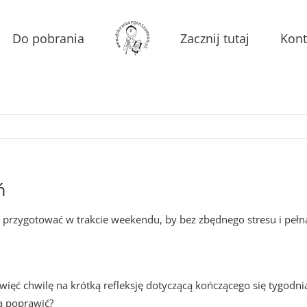
Do pobrania
Zacznij tutaj
Kont
ń
sz przygotować w trakcie weekendu, by bez zbędnego stresu i pełn
więć chwilę na krótką refleksję dotyczącą kończącego się tygodnia
a poprawić?