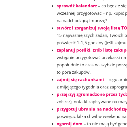
sprawdź kalendarz
– co będzie si
wcześniej przygotować – np. kupić p
na nadchodzącą imprezę?
stwórz i zorganizuj swoją listę 
15 najważniejszych zadań, Twoich p
poświęcić 1-1,5 godziny (jeśli zajmu
zaplanuj posiłki, zrób listę zak
wstępnie przygotować przekąski na 
popołudnie to czas na szybkie porz
to pora zakupów.
zajmij się rachunkami
– regularn
z mijającego tygodnia oraz zaprogr
przejrzyj zgromadzone przez tydz
zniszcz), notatki zapisywane na ma
przygotuj ubrania na nadchodzą
poświęcić kilka chwil w weekend n
ogarnij dom
– to nie mają być gen