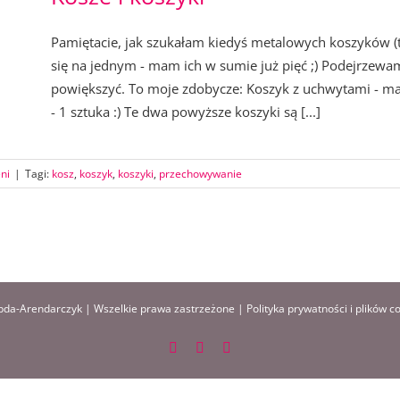
Pamiętacie, jak szukałam kiedyś metalowych koszyków (t
się na jednym - mam ich w sumie już pięć ;) Podejrzewam
powiększyć. To moje zdobycze: Koszyk z uchwytami - ma
- 1 sztuka :) Te dwa powyższe koszyki są [...]
ni
|
Tagi:
kosz
,
koszyk
,
koszyki
,
przechowywanie
da-Arendarczyk | Wszelkie prawa zastrzeżone |
Polityka prywatności i plików c
Facebook
Instagram
Pinterest