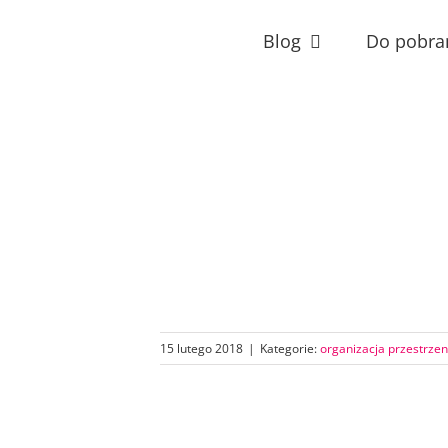
Przejdź
do
Blog
Do pobra
zawartości
15 lutego 2018
|
Kategorie:
organizacja przestrzen