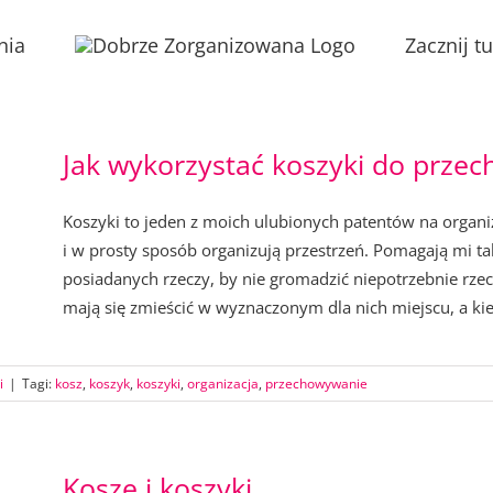
nia
Zacznij tu
Jak wykorzystać koszyki do przec
Koszyki to jeden z moich ulubionych patentów na organi
i w prosty sposób organizują przestrzeń. Pomagają mi ta
posiadanych rzeczy, by nie gromadzić niepotrzebnie rzecz
mają się zmieścić w wyznaczonym dla nich miejscu, a kied
i
|
Tagi:
kosz
,
koszyk
,
koszyki
,
organizacja
,
przechowywanie
Kosze i koszyki