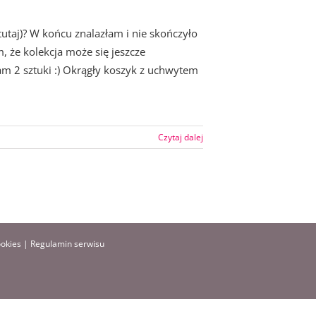
utaj)? W końcu znalazłam i nie skończyło
, że kolekcja może się jeszcze
m 2 sztuki :) Okrągły koszyk z uchwytem
Czytaj dalej
ookies
|
Regulamin serwisu