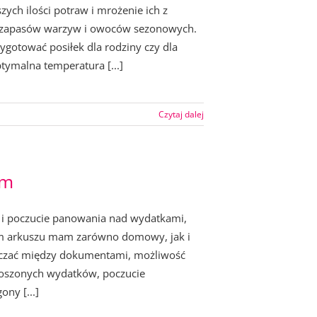
ch ilości potraw i mrożenie ich z
e zapasów warzyw i owoców sezonowych.
gotować posiłek dla rodziny czy dla
tymalna temperatura [...]
Czytaj dalej
em
 i poczucie panowania nad wydatkami,
m arkuszu mam zarówno domowy, jak i
łączać między dokumentami, możliwość
noszonych wydatków, poczucie
ny [...]