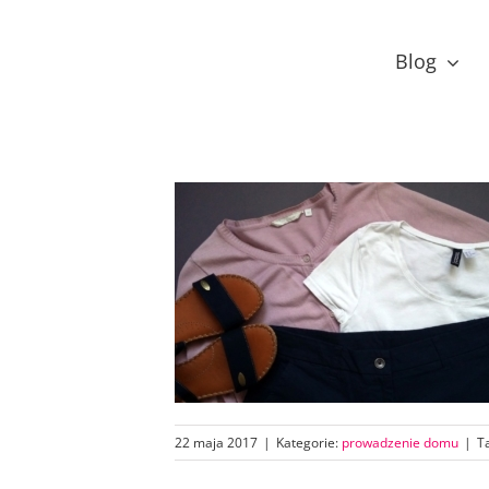
Przejdź
do
Blog
zawartości
22 maja 2017
|
Kategorie:
prowadzenie domu
|
T