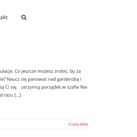
akt
lacje. Co jeszcze możesz zrobić, by za
ie? Naucz się panować nad garderobą i
zą Ci się. utrzymuj porządek w szafie Nie
razu [...]
Czytaj dalej