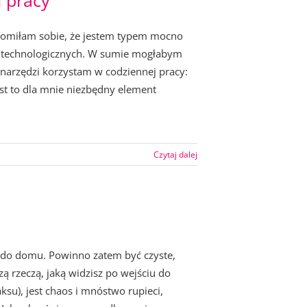
i pracy
domiłam sobie, że jestem typem mocno
ek technologicznych. W sumie mogłabym
h narzędzi korzystam w codziennej pracy:
est to dla mnie niezbędny element
Czytaj dalej
c do domu. Powinno zatem być czyste,
zą rzeczą, jaką widzisz po wejściu do
su), jest chaos i mnóstwo rupieci,