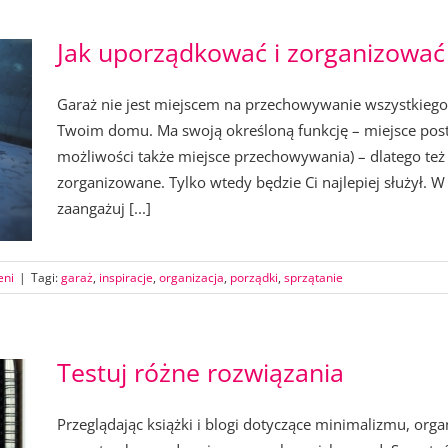
Jak uporządkować i zorganizować
Garaż nie jest miejscem na przechowywanie wszystkiego
Twoim domu. Ma swoją określoną funkcję – miejsce pos
możliwości także miejsce przechowywania) – dlatego te
zorganizowane. Tylko wtedy będzie Ci najlepiej służył. 
zaangażuj [...]
eni
|
Tagi:
garaż
,
inspiracje
,
organizacja
,
porządki
,
sprzątanie
Testuj różne rozwiązania
Przeglądając książki i blogi dotyczące minimalizmu, org