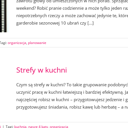
zawrotu głowy od umieszczonych w nich porad. Sprzątać 
weekend? Robić pranie codziennie a może tylko jeden ra
niepotrzebnych rzeczy a może zachować jedynie te, któr
garderobie sezonowej 10 ubrań czy [...]
Tagi:
organizacja
,
planowanie
Strefy w kuchni
Czym są strefy w kuchni? To takie grupowanie podobnyc
uczynić pracę w kuchni łatwiejszą i bardziej efektywną. Ja
najczęściej robisz w kuchni – przygotowujesz jedzenie i 
przygotowujesz śniadania, robisz kawę lub herbatę – a na
i
|
Tagi:
kuchnia
,
nasze 4 kąty
,
organizacja