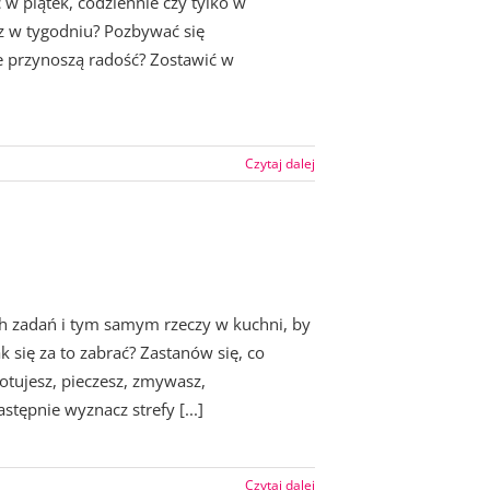
w piątek, codziennie czy tylko w
z w tygodniu? Pozbywać się
e przynoszą radość? Zostawić w
Czytaj dalej
h zadań i tym samym rzeczy w kuchni, by
k się za to zabrać? Zastanów się, co
gotujesz, pieczesz, zmywasz,
stępnie wyznacz strefy [...]
Czytaj dalej