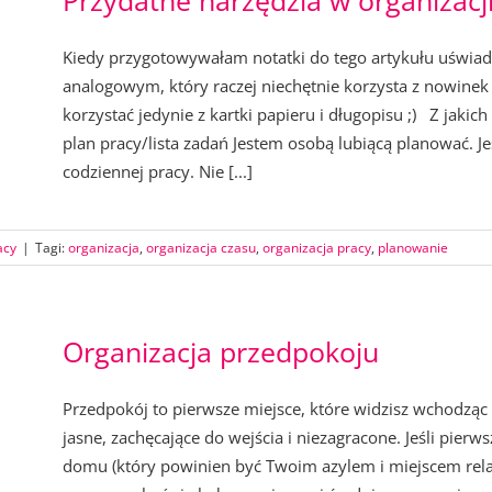
Przydatne narzędzia w organizacj
Kiedy przygotowywałam notatki do tego artykułu uświa
analogowym, który raczej niechętnie korzysta z nowin
korzystać jedynie z kartki papieru i długopisu ;) Z jakic
plan pracy/lista zadań Jestem osobą lubiącą planować. J
codziennej pracy. Nie [...]
acy
|
Tagi:
organizacja
,
organizacja czasu
,
organizacja pracy
,
planowanie
Organizacja przedpokoju
Przedpokój to pierwsze miejsce, które widzisz wchodzą
jasne, zachęcające do wejścia i niezagracone. Jeśli pierws
domu (który powinien być Twoim azylem i miejscem relak