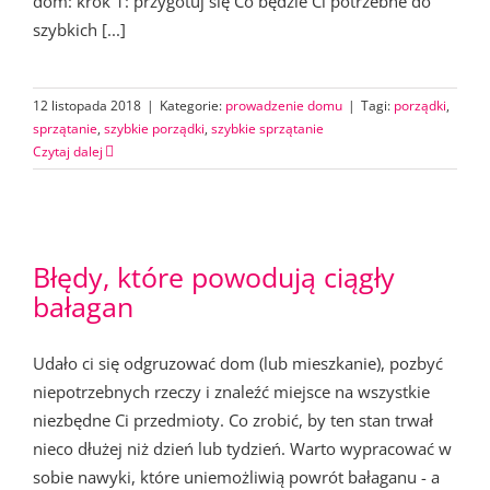
dom: krok 1: przygotuj się Co będzie Ci potrzebne do
szybkich [...]
12 listopada 2018
|
Kategorie:
prowadzenie domu
|
Tagi:
porządki
,
sprzątanie
,
szybkie porządki
,
szybkie sprzątanie
Czytaj dalej
Błędy, które powodują ciągły
bałagan
Udało ci się odgruzować dom (lub mieszkanie), pozbyć
niepotrzebnych rzeczy i znaleźć miejsce na wszystkie
niezbędne Ci przedmioty. Co zrobić, by ten stan trwał
nieco dłużej niż dzień lub tydzień. Warto wypracować w
sobie nawyki, które uniemożliwią powrót bałaganu - a