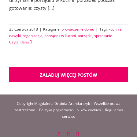
utrzymanie porządku w kuchni: porządek podczas
gotowania: czysty [...]
25 czerwca 2018
|
Kategorie:
prowadzenie domu
|
Tagi:
kuchnia
,
nawyki
,
organizacja
,
porządek w kuchni
,
porządki
,
sprzątanie
Czytaj dalej
ZAŁADUJ WIĘCEJ POSTÓW
Copyright Magdalena Grabda-Arendarczyk | Wszelkie prawa
zastrzeżone |
Polityka prywatności i plików cookies
|
Regulamin
serwisu
Facebook
Instagram
Pinterest