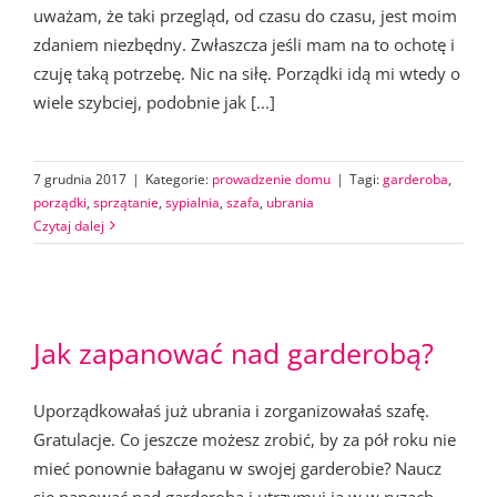
uważam, że taki przegląd, od czasu do czasu, jest moim
zdaniem niezbędny. Zwłaszcza jeśli mam na to ochotę i
czuję taką potrzebę. Nic na siłę. Porządki idą mi wtedy o
wiele szybciej, podobnie jak [...]
7 grudnia 2017
|
Kategorie:
prowadzenie domu
|
Tagi:
garderoba
,
porządki
,
sprzątanie
,
sypialnia
,
szafa
,
ubrania
Czytaj dalej
Jak zapanować nad garderobą?
Uporządkowałaś już ubrania i zorganizowałaś szafę.
Gratulacje. Co jeszcze możesz zrobić, by za pół roku nie
mieć ponownie bałaganu w swojej garderobie? Naucz
się panować nad garderobą i utrzymuj ją w w ryzach.