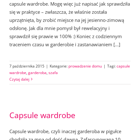
capsule wardrobe. Mogę więc już napisać jak sprawdziła
się w praktyce – zwłaszcza, że właśnie została
uprzątnięta, by zrobić miejsce na jej jesienno-zimową
odsłonę. Jak dla mnie pomysł był rewelacyjny i
sprawdził się prawie w 100% :) Koniec z codziennym
traceniem czasu w garderobie i zastanawianiem [...]
7 października 2015
|
Kategorie:
prowadzenie domu
|
Tagi:
capsule
wardrobe
,
garderoba
,
szafa
Czytaj dalej
Capsule wardrobe
Capsule wardrobe, czyli inaczej garderoba w pigułce
chodziła za mną od dość dawna. Zafascynowana 10-