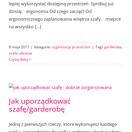
lepiej wykorzystać dostępną przestrzeń. Spróbuj już
dzisiaj. ergonomia Od czego zacząć? Od
ergonomicznego zaplanowania wnętrza szafy. miejsce
na wszystko [...]
8 maja 2017
|
Kategorie:
organizacja przestrzeni
|
Tagi:
garderoba
,
szafa
,
ubrania
Czytaj dalej
Jak uporządkować
szafę/garderobę
Jedną z pierwszych rzeczy, które wykonujesz każdego
ranka, jest podejście do szafy i wybranie ubrań na dany