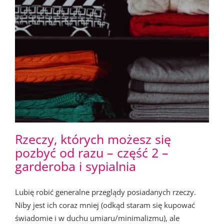
Rzeczy, których możesz się
pozbyć od razu – część 2 –
garderoba i sypialnia
Lubię robić generalne przeglądy posiadanych rzeczy.
Niby jest ich coraz mniej (odkąd staram się kupować
świadomie i w duchu umiaru/minimalizmu), ale