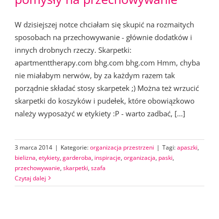
W dzisiejszej notce chciałam się skupić na rozmaitych
sposobach na przechowywanie - głównie dodatków i
innych drobnych rzeczy. Skarpetki:
apartmenttherapy.com bhg.com bhg.com Hmm, chyba
nie miałabym nerwów, by za każdym razem tak
porządnie składać stosy skarpetek ;) Można też wrzucić
skarpetki do koszyków i pudełek, które obowiązkowo
należy wyposażyć w etykiety :P - warto zadbać, [...]
3 marca 2014
|
Kategorie:
organizacja przestrzeni
|
Tagi:
apaszki
,
bielizna
,
etykiety
,
garderoba
,
inspiracje
,
organizacja
,
paski
,
przechowywanie
,
skarpetki
,
szafa
Czytaj dalej