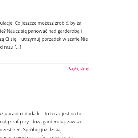
lacje. Co jeszcze możesz zrobić, by za
ie? Naucz się panować nad garderobą i
zą Ci się. utrzymuj porządek w szafie Nie
razu [...]
Czytaj dalej
 ubrania i dodatki - to teraz jest na to
 małą szafą czy dużą garderobą, zawsze
zestrzeń. Spróbuj już dzisiaj.
owania wnętrza szafy. miejsce na