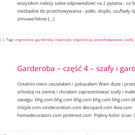
wszystkim należy sobie odpowiedzieć na 2 pytania - co bę
niezbędne do przechowywania - półki, drążki, szuflady it
zimowe/letnie [...]
i
|
Tagi:
ergonomia
,
garderoba
,
inspiracje
,
organizacja
,
przechowywanie
,
szafa
,
Garderoba – część 4 – szafy i gar
Ostatnio nieco zaszalałam i pokazałam Wam duże i przes
schodzę na ziemię i chciałam zaprezentować szafy i małe
zasięgu. bhg.com bhg.com bhg.com bhg.com bhg.com 
instyle.com iondecoration.com decopard.com ikea.com 
homedecorators.com pinterest.com Piękny kolor ścian :) 