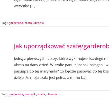
wszystko [...]
|
Tagi:
garderoba
,
szafa
,
ubrania
Jak uporządkować szafę/gardero
Jedną z pierwszych rzeczy, które wykonujesz każdego rank
ubrań na dany dzień. W szafie panuje jednak bałagan i w
pasująca do tej marynarki? Co będzie pasować do tej koszu
dzieje, że moja szafa jest pełna, a mimo [...]
|
Tagi:
garderoba
,
porządki
,
szafa
,
ubrania