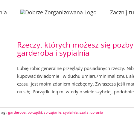
nia
Zacznij tu
Rzeczy, których możesz się pozbyć
garderoba i sypialnia
Lubię robić generalne przeglądy posiadanych rzeczy. Niby
kupować świadomie i w duchu umiaru/minimalizmu), ale 
czasu, jest moim zdaniem niezbędny. Zwłaszcza jeśli mam
na siłę. Porządki idą mi wtedy o wiele szybciej, podobnie j
Tagi:
garderoba
,
porządki
,
sprzątanie
,
sypialnia
,
szafa
,
ubrania