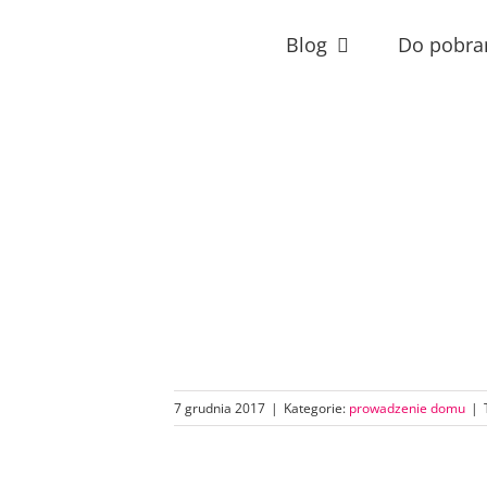
Przejdź
do
Blog
Do pobra
zawartości
7 grudnia 2017
|
Kategorie:
prowadzenie domu
|