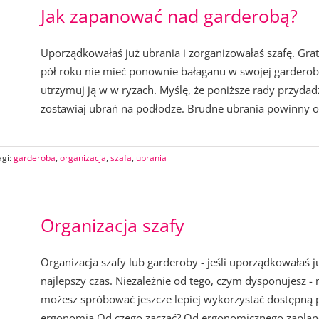
Jak zapanować nad garderobą?
Uporządkowałaś już ubrania i zorganizowałaś szafę. Gratu
pół roku nie mieć ponownie bałaganu w swojej garderob
utrzymuj ją w w ryzach. Myślę, że poniższe rady przydad
zostawiaj ubrań na podłodze. Brudne ubrania powinny od 
agi:
garderoba
,
organizacja
,
szafa
,
ubrania
Organizacja szafy
Organizacja szafy lub garderoby - jeśli uporządkowałaś już
najlepszy czas. Niezależnie od tego, czym dysponujesz -
możesz spróbować jeszcze lepiej wykorzystać dostępną pr
ergonomia Od czego zacząć? Od ergonomicznego zaplan