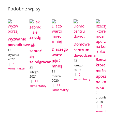
Podobne wpisy
Wyzwanie
Domowe
porządkowe
Jak
Dlaczego
centrum
12
zabrać
warto
stycznia
dowodzenia
się
Rzeczy,
2022
mieć
23
za odgracanie?
|
4
które
lutego
mniej
25
komentarze
2019
można
11
lutego
|
0
uporządk
marca
2021
komentarzy
2020
|
11
na koniec
|
11
komentarzy
roku
komentarzy
2
grudnia
2018
|
1
komentarz