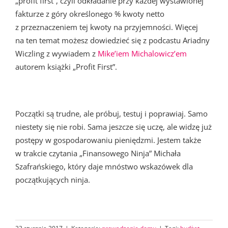
„profit first”, czyli odkładanie przy każdej wystawionej
fakturze z góry określonego % kwoty netto
z przeznaczeniem tej kwoty na przyjemności. Więcej
na ten temat możesz dowiedzieć się z podcastu Ariadny
Wiczling z wywiadem z
Mike’iem Michalowicz’em
autorem książki „Profit First”.
Początki są trudne, ale próbuj, testuj i poprawiaj. Samo
niestety się nie robi. Sama jeszcze się uczę, ale widzę już
postępy w gospodarowaniu pieniędzmi. Jestem także
w trakcie czytania „Finansowego Ninja” Michała
Szafrańskiego, który daje mnóstwo wskazówek dla
początkujących ninja.