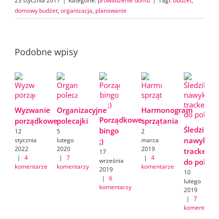
23 stycznia 2017
|
Kategorie:
prowadzenie domu
|
Tagi:
budżet
,
domowy budżet
,
organizacja
,
planowanie
Podobne wpisy
Wyzwanie
Organizacyjne
Harmonogram
Porządkowe
porządkowe
polecajki
sprzątania
Śledzik
bingo
12
5
2
nawyków/
stycznia
lutego
marca
;)
2022
2020
2019
tracker
17
|
4
|
7
|
4
września
do pobran
komentarze
komentarzy
komentarze
2019
10
|
6
lutego
komentarzy
2019
|
7
komentarzy