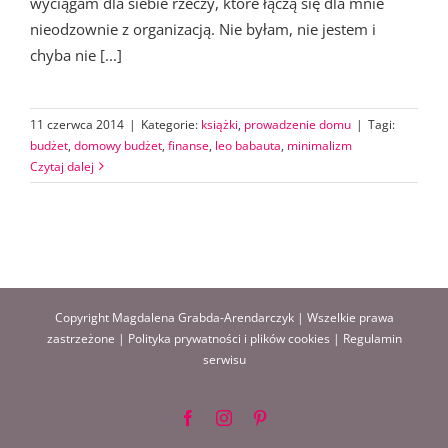
wyciągam dla siebie rzeczy, które łączą się dla mnie
nieodzownie z organizacją. Nie byłam, nie jestem i
chyba nie [...]
11 czerwca 2014
|
Kategorie:
książki
,
prowadzenie domu
|
Tagi:
budżet
,
domowy budżet
,
finanse
,
leo babauta
,
minimalizm
Czytaj dalej
Copyright Magdalena Grabda-Arendarczyk | Wszelkie prawa
zastrzeżone |
Polityka prywatności i plików cookies
|
Regulamin
serwisu
Facebook
Instagram
Pinterest