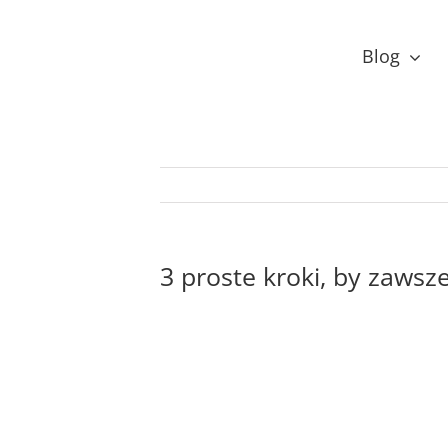
Przejdź
do
Blog
zawartości
3 proste kroki, by zawsz