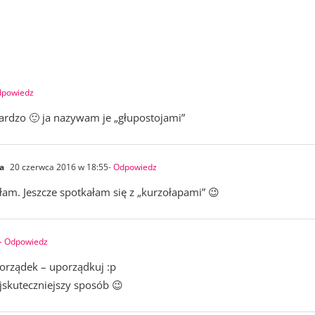
dpowiedz
bardzo 🙂 ja nazywam je „głupostojami”
a
20 czerwca 2016 w 18:55
- Odpowiedz
ałam. Jeszcze spotkałam się z „kurzołapami” 😉
- Odpowiedz
orządek – uporządkuj :p
ajskuteczniejszy sposób 😉