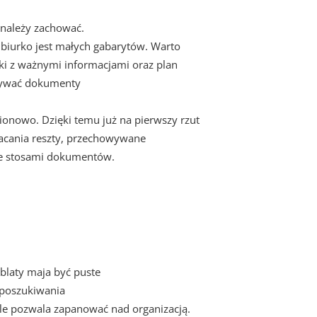
 należy zachować.
e biurko jest małych gabarytów. Warto
zki z ważnymi informacjami oraz plan
owywać dokumenty
 pionowo. Dzięki temu już na pierwszy rzut
racania reszty, przechowywane
e ze stosami dokumentów.
blaty maja być puste
e poszukiwania
le pozwala zapanować nad organizacją.