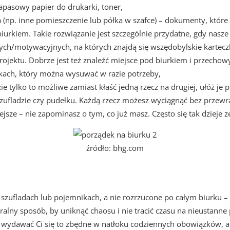
zapasowy papier do drukarki, toner,
 (np. inne pomieszczenie lub półka w szafce) – dokumenty, które
iurkiem. Takie rozwiązanie jest szczególnie przydatne, gdy nasz
jnych/motywacyjnych, na których znajdą się wszędobylskie kartec
projektu. Dobrze jest też znaleźć miejsce pod biurkiem i przech
kach, który można wysuwać w razie potrzeby,
zie tylko to możliwe zamiast kłaść jedną rzecz na drugiej, ułóż je
 szufladzie czy pudełku. Każdą rzecz możesz wyciągnąć bez przew
iejsze – nie zapominasz o tym, co już masz. Często się tak dziej
źródło: bhg.com
 szufladach lub pojemnikach, a nie rozrzucone po całym biurku – 
uralny sposób, by uniknąć chaosu i nie tracić czasu na nieustann
e wydawać Ci się to zbędne w natłoku codziennych obowiązków, a