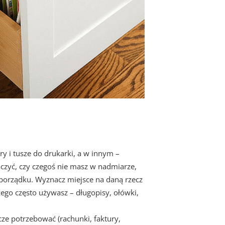
y i tusze do drukarki, a w innym –
baczyć, czy czegoś nie masz w nadmiarze,
 porządku. Wyznacz miejsce na daną rzecz
 czego często używasz – długopisy, ołówki,
cze potrzebować (rachunki, faktury,