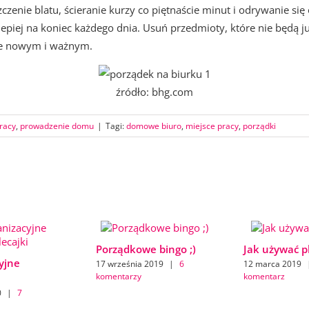
zczenie blatu, ścieranie kurzy co piętnaście minut i odrywanie si
epiej na koniec każdego dnia. Usuń przedmioty, które nie będą ju
ce nowym i ważnym.
źródło: bhg.com
pracy
,
prowadzenie domu
|
Tagi:
domowe biuro
,
miejsce pracy
,
porządki
Porządkowe bingo ;)
Jak używać p
yjne
17 września 2019
|
6
12 marca 2019
komentarzy
komentarz
0
|
7