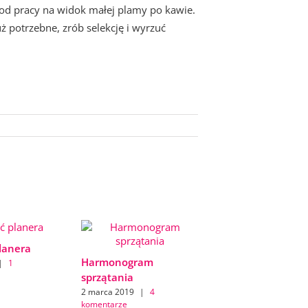
ę od pracy na widok małej plamy po kawie.
ż potrzebne, zrób selekcję i wyrzuć
lanera
Harmonogram
|
1
sprzątania
2 marca 2019
|
4
komentarze