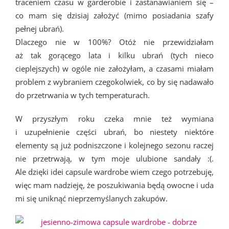
traceniem czasu w garderobie i zastanawianiem się –
co mam się dzisiaj założyć (mimo posiadania szafy
pełnej ubrań).
Dlaczego nie w 100%? Otóż nie przewidziałam
aż tak gorącego lata i kilku ubrań (tych nieco
cieplejszych) w ogóle nie założyłam, a czasami miałam
problem z wybraniem czegokolwiek, co by się nadawało
do przetrwania w tych temperaturach.
W przyszłym roku czeka mnie też wymiana
i uzupełnienie części ubrań, bo niestety niektóre
elementy są już podniszczone i kolejnego sezonu raczej
nie przetrwają, w tym moje ulubione sandały :(.
Ale dzięki idei capsule wardrobe wiem czego potrzebuję,
więc mam nadzieję, że poszukiwania będą owocne i uda
mi się uniknąć nieprzemyślanych zakupów.