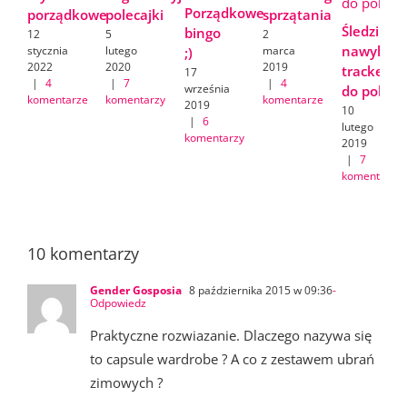
Porządkowe
porządkowe
polecajki
sprzątania
Śledzik
bingo
12
5
2
nawyków/
stycznia
lutego
marca
;)
2022
2020
2019
tracker
17
|
4
|
7
|
4
września
do pobran
komentarze
komentarzy
komentarze
2019
10
|
6
lutego
komentarzy
2019
|
7
komentarzy
10 komentarzy
Gender Gosposia
8 października 2015 w 09:36
-
Odpowiedz
Praktyczne rozwiazanie. Dlaczego nazywa się
to capsule wardrobe ? A co z zestawem ubrań
zimowych ?