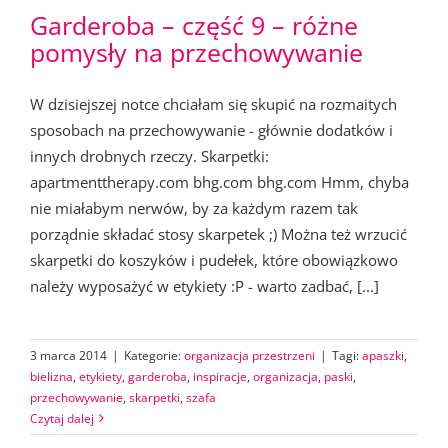
Garderoba – część 9 – różne
pomysły na przechowywanie
W dzisiejszej notce chciałam się skupić na rozmaitych
sposobach na przechowywanie - głównie dodatków i
innych drobnych rzeczy. Skarpetki:
apartmenttherapy.com bhg.com bhg.com Hmm, chyba
nie miałabym nerwów, by za każdym razem tak
porządnie składać stosy skarpetek ;) Można też wrzucić
skarpetki do koszyków i pudełek, które obowiązkowo
należy wyposażyć w etykiety :P - warto zadbać, [...]
3 marca 2014
|
Kategorie:
organizacja przestrzeni
|
Tagi:
apaszki
,
bielizna
,
etykiety
,
garderoba
,
inspiracje
,
organizacja
,
paski
,
przechowywanie
,
skarpetki
,
szafa
Czytaj dalej