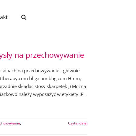
akt
ysły na przechowywanie
sposobach na przechowywanie - głównie
menttherapy.com bhg.com bhg.com Hmm,
ządnie składać stosy skarpetek ;) Można
iązkowo należy wyposażyć w etykiety :P -
chowywanie
,
Czytaj dalej