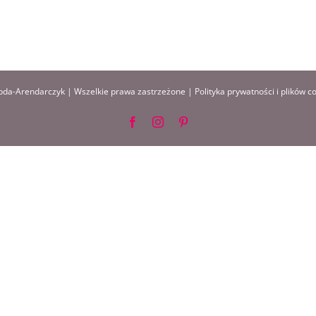
da-Arendarczyk | Wszelkie prawa zastrzeżone |
Polityka prywatności i plików c
Facebook
Instagram
Pinterest