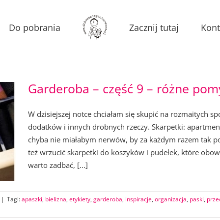
Do pobrania
Zacznij tutaj
Kont
Garderoba – część 9 – różne pom
W dzisiejszej notce chciałam się skupić na rozmaitych 
dodatków i innych drobnych rzeczy. Skarpetki: apart
chyba nie miałabym nerwów, by za każdym razem tak por
też wrzucić skarpetki do koszyków i pudełek, które obow
warto zadbać, [...]
|
Tagi:
apaszki
,
bielizna
,
etykiety
,
garderoba
,
inspiracje
,
organizacja
,
paski
,
prze