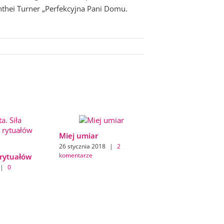
nthei Turner „Perfekcyjna Pani Domu.
Miej umiar
26 stycznia 2018
|
2
komentarze
rytuałów
|
0