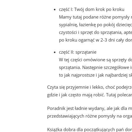
część I: Twój dom krok po kroku
Mamy tutaj podane różne pomysły n
sypialnię, łazienkę po pokój dziecię
czystości i sprzęt do sprzątania, a
po kroku ogarnąć w 2-3 dni cały do
część II: sprzątanie
W tej części omówione są sprzęty 
sprzątania. Następnie szczegółowe
to jak najprostsze i jak najbardziej 
Czyta się przyjemnie i lekko, choć podej
gdzie i jak często mają robić. Tutaj pole
Poradnik jest ładnie wydany, ale jak dla 
przedstawiających różne pomysły na organ
Książka dobra dla początkujących pań d