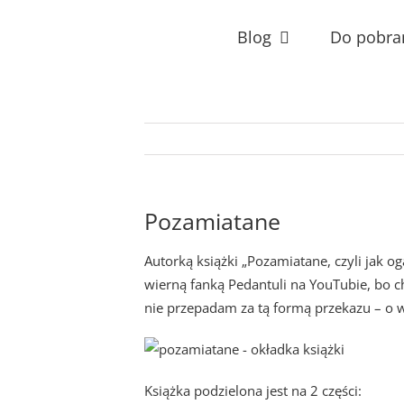
Przejdź
do
Blog
Do pobra
zawartości
Pozamiatane
Autorką książki „Pozamiatane, czyli jak o
wierną fanką Pedantuli na YouTubie, bo c
nie przepadam za tą formą przekazu – o wi
Książka podzielona jest na 2 części: