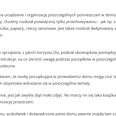
a urządzenie i organizację poszczególnych pomieszczeń w domu –
cy. Osobny rozdział poświęcony tylko przechowywaniu – jak np. sza
pteczka, papiery, rzeczy sezonowe. Jest także rozdział dedykowany
m.
do sprzątania, z jakich korzysta Ula, podział obowiązków pomię
 instrukcje, na co zwrócić uwagę podczas porządków w poszczeg
skuteczne.
rzewam, że osoby początkujące w prowadzeniu domu mogą czuć się p
cam stopniowe wdrażanie się w poszczególne tematy.
mnie, jest jak zwykle zbyt mało zdjęć. No marzy mi się taka książk
izację przestrzeni.
omu, aczkolwiek i doświadczone panie domu pewnie znajdą tam c