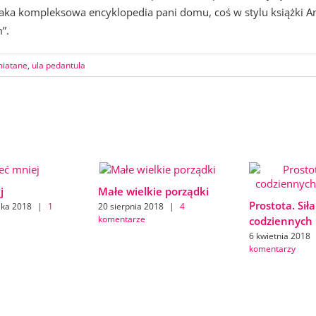
Taka kompleksowa encyklopedia pani domu, coś w stylu książki A
”.
iatane
,
ula pedantula
j
Małe wielkie porządki
Prostota. Siła
ika 2018
|
1
20 sierpnia 2018
|
4
komentarze
codziennych 
6 kwietnia 2018
komentarzy