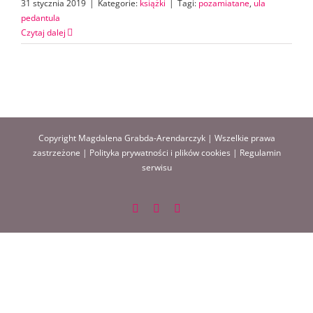
31 stycznia 2019
|
Kategorie:
książki
|
Tagi:
pozamiatane
,
ula
pedantula
Czytaj dalej
Copyright Magdalena Grabda-Arendarczyk | Wszelkie prawa
zastrzeżone |
Polityka prywatności i plików cookies
|
Regulamin
serwisu
Facebook
Instagram
Pinterest