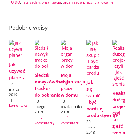
TO DO
,
lista zadań
,
organizacja
,
organizacja pracy
,
planowanie
Podobne wpisy
Jak
używać
Śledzik
Moja
planera
nawyków/habit
organizacja
Jak
12
tracker
pracy
się
marca
Realizacja
do pobrania
w domu
2019
skupić
dużego
|
1
10
13
i być
komentarz
projektu,
lutego
października
bardziej
2019
2018
czyli
produktywną?
|
7
|
1
jak
26
komentarzy
komentarz
zjeść
maja
słonia
2018