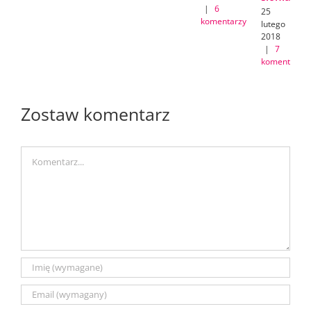
|
6
25
komentarzy
lutego
2018
|
7
komentarzy
Zostaw komentarz
Comment