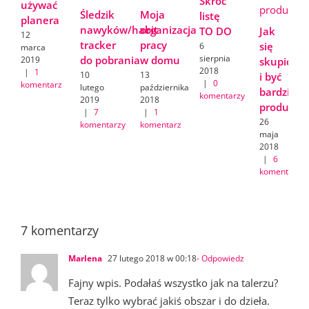
Skróć
używać
Śledzik
Moja
listę
planera
nawyków/habit
organizacja
TO DO
Jak
12
tracker
pracy
się
6
marca
sierpnia
do pobrania
w domu
2019
skupić
2018
|
1
10
13
i być
|
0
komentarz
lutego
października
bardziej
komentarzy
2019
2018
produkty
|
7
|
1
26
komentarzy
komentarz
maja
2018
|
6
komentarzy
7 komentarzy
Marlena
27 lutego 2018 w 00:18
- Odpowiedz
Fajny wpis. Podałaś wszystko jak na talerzu?
Teraz tylko wybrać jakiś obszar i do dzieła.