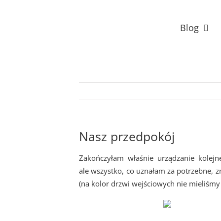
Przejdź
do
Blog
zawartości
Nasz przedpokój
Zakończyłam właśnie urządzanie kolej
ale wszystko, co uznałam za potrzebne, zm
(na kolor drzwi wejściowych nie mieliśm