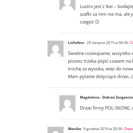
Lustro jest z Ikei – bodaj
szafki za nim nie ma, al
czegoś 🙂
LitlleAnn
29 sierpnia 2015 w 06:30
- 
Świetne rozwiązanie, wszystko m
piszesz trzeba pójść czasem na
trochę za wysoka, więc do now
Mam pytanie dotyczące drzwi, ch
Magdalena - Dobrze Zorganiz
Drzwi firmy POL-SKONE, m
Monika
9 grudnia 2016 w 20:54
- Odp