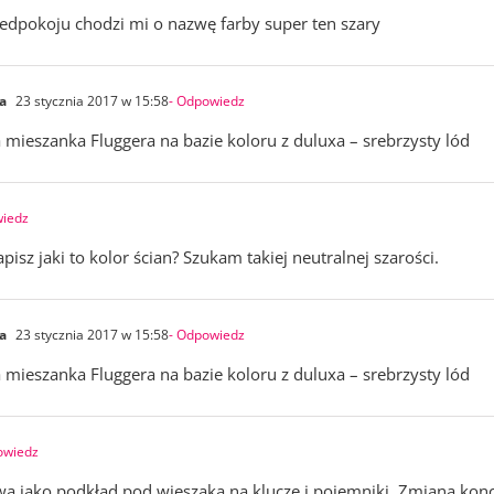
rzedpokoju chodzi mi o nazwę farby super ten szary
a
23 stycznia 2017 w 15:58
- Odpowiedz
a mieszanka Fluggera na bazie koloru z duluxa – srebrzysty lód
wiedz
isz jaki to kolor ścian? Szukam takiej neutralnej szarości.
a
23 stycznia 2017 w 15:58
- Odpowiedz
a mieszanka Fluggera na bazie koloru z duluxa – srebrzysty lód
owiedz
ową jako podkład pod wieszaka na klucze i pojemniki. Zmiana konc