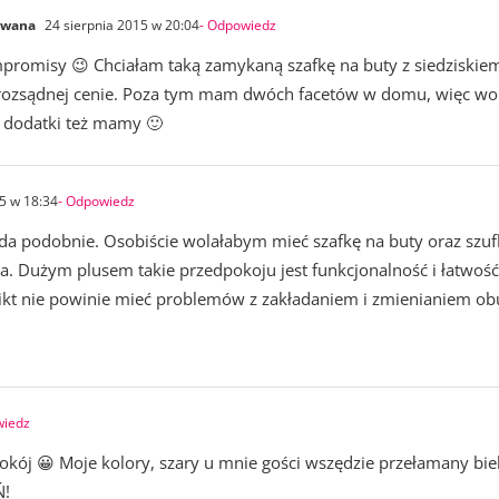
owana
24 sierpnia 2015 w 20:04
- Odpowiedz
promisy 😉 Chciałam taką zamykaną szafkę na buty z siedziskiem,
rozsądnej cenie. Poza tym mam dwóch facetów w domu, więc wolę 
 i dodatki też mamy 🙂
5 w 18:34
- Odpowiedz
a podobnie. Osobiście wolałabym mieć szafkę na buty oraz szuflad
. Dużym plusem takie przedpokoju jest funkcjonalność i łatwość 
nikt nie powinie mieć problemów z zakładaniem i zmienianiem ob
wiedz
okój 😀 Moje kolory, szary u mnie gości wszędzie przełamany bie
Ń!