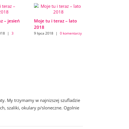
az – jesień
Moje tu i teraz – lato
2018
018
|
3
9 lipca 2018
|
0 komentarzy
 buty. My trzymamy w najnizszej szufladzie
h, szaliki, okulary p/sloneczne. Ogolnie