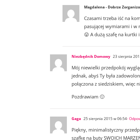
Magdalena - Dobrze Zorganiz
Czasami trzeba iść na kom
pasującej wymiarami i w 
😛 A dużą szafę na kurtki
Niezbędnik Domowy
23 sierpnia 201
Mój niewielki przedpokój wygląd
jednak, abyś Ty była zadowolona
połączona z siedziskiem, więc 
Pozdrawiam 🙂
Gaga
25 sierpnia 2015 w 06:54
- Odpo
Piękny, minimalistyczny przedp
szafkę na buty SWOICH MARZE