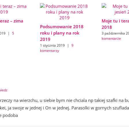
teraz – zima
Moje tu i ter
Podsumowanie 2018
2018
roku i plany na rok
2019
|
5
3 października 2
komentarze
2019
1 stycznia 2019
|
9
komentarzy
wiedz
e rzeczy na wierzchu, u siebie bym nie chciala np takiej szafki na
i, ja swoje w jednej i On w jednej. Parasolki w gornych szufladac
ie podoba