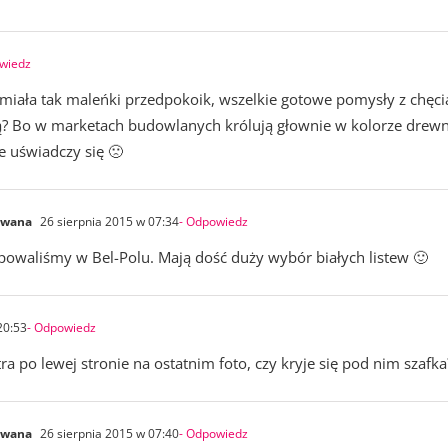
wiedz
miała tak maleńki przedpokoik, wszelkie gotowe pomysły z chęci
wą? Bo w marketach budowlanych królują głownie w kolorze drewn
e uświadczy się 🙁
owana
26 sierpnia 2015 w 07:34
- Odpowiedz
owaliśmy w Bel-Polu. Mają dość duży wybór białych listew 🙂
20:53
- Odpowiedz
a po lewej stronie na ostatnim foto, czy kryje się pod nim szafka?
owana
26 sierpnia 2015 w 07:40
- Odpowiedz