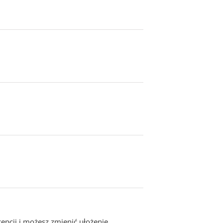
epcji i możesz zmienić ułożenie