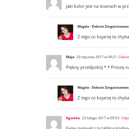
Jaki kolor jest na ścianach w p
Magda - Dobrze Zorganizowan
Z tego co kojarzę to chyb
Maja
20 stycznia 2017 w 09:21
- Odpo
Piękny przedpokój *.* Proszę nap
Magda - Dobrze Zorganizowan
Z tego co kojarzę to chyb
Agoteka
23 lutego 2017 w 09:53
- Odp
Fajny pomysł z tą tablicą kork