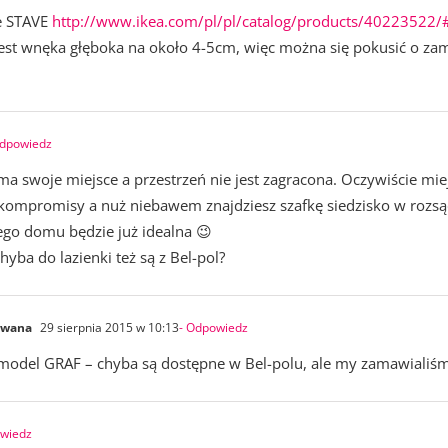
że STAVE
http://www.ikea.com/pl/pl/catalog/products/40223522
e jest wnęka głęboka na około 4-5cm, więc można się pokusić o 
Odpowiedz
a swoje miejsce a przestrzeń nie jest zagracona. Oczywiście miej
 kompromisy a nuż niebawem znajdziesz szafkę siedzisko w rozsąd
ego domu będzie już idealna 😉
yba do lazienki też są z Bel-pol?
owana
29 sierpnia 2015 w 10:13
- Odpowiedz
odel GRAF – chyba są dostępne w Bel-polu, ale my zamawialiśmy
owiedz