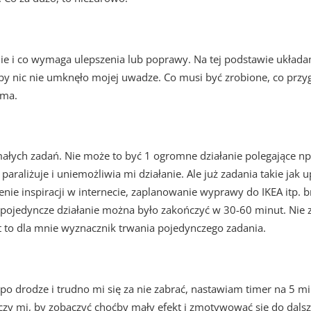
nie i co wymaga ulepszenia lub poprawy. Na tej podstawie układa
y nic nie umknęło mojej uwadze. Co musi być zrobione, co przyg
ama.
 małych zadań. Nie może to być 1 ogromne działanie polegające n
 paraliżuje i uniemożliwia mi działanie. Ale już zadania takie ja
rzenie inspiracji w internecie, zaplanowanie wyprawy do IKEA itp.
 pojedyncze działanie można było zakończyć w 30-60 minut. Nie za
 jest to dla mnie wyznacznik trwania pojedynczego zadania.
po drodze i trudno mi się za nie zabrać, nastawiam timer na 5 mi
rczy mi, by zobaczyć choćby mały efekt i zmotywować się do dals