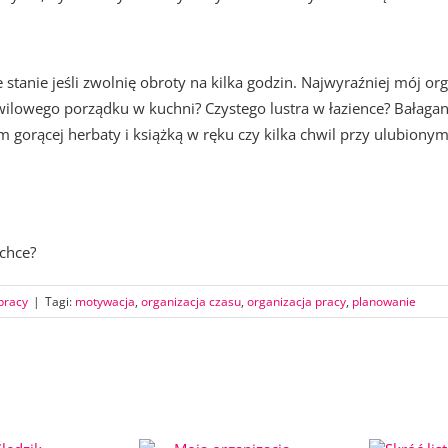
e stanie jeśli zwolnię obroty na kilka godzin. Najwyraźniej mój o
ilowego porządku w kuchni? Czystego lustra w łazience? Bałagan 
m gorącej herbaty i książką w ręku czy kilka chwil przy ulubiony
 chce?
pracy
|
Tagi:
motywacja
,
organizacja czasu
,
organizacja pracy
,
planowanie