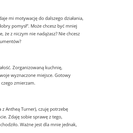
daje mi motywację do dalszego działania,
dobry pomysł”. Może chcesz być mniej
e, że z niczym nie nadążasz? Nie chcesz
okumentów?
łość. Zorganizowaną kuchnię,
 swoje wyznaczone miejsce. Gotowy
o czego zmierzam.
 z Antheą Turner), czuję potrzebę
ie. Zdaję sobie sprawę z tego,
 chodziło. Ważne jest dla mnie jednak,