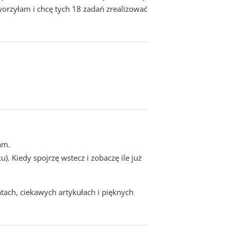
tworzyłam i chcę tych 18 zadań zrealizować
am.
). Kiedy spojrzę wstecz i zobaczę ile już
atach, ciekawych artykułach i pięknych