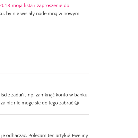
018-moja-lista-i-zaproszenie-do-
oku, by nie wisiały nade mną w nowym
 liście zadań”, np. zamknąć konto w banku,
za nic nie mogę się do tego zabrać 😉
 je odhaczać. Polecam ten artykuł Eweliny