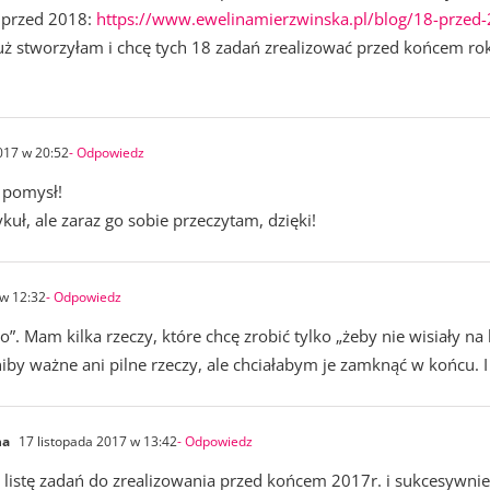
18 przed 2018:
https://www.ewelinamierzwinska.pl/blog/18-przed-2
 już stworzyłam i chcę tych 18 zadań zrealizować przed końcem r
017 w 20:52
- Odpowiedz
y pomysł!
kuł, ale zaraz go sobie przeczytam, dzięki!
 w 12:32
- Odpowiedz
o”. Mam kilka rzeczy, które chcę zrobić tylko „żeby nie wisiały na
iby ważne ani pilne rzeczy, ale chciałabym je zamknąć w końcu. I 
na
17 listopada 2017 w 13:42
- Odpowiedz
listę zadań do zrealizowania przed końcem 2017r. i sukcesywnie