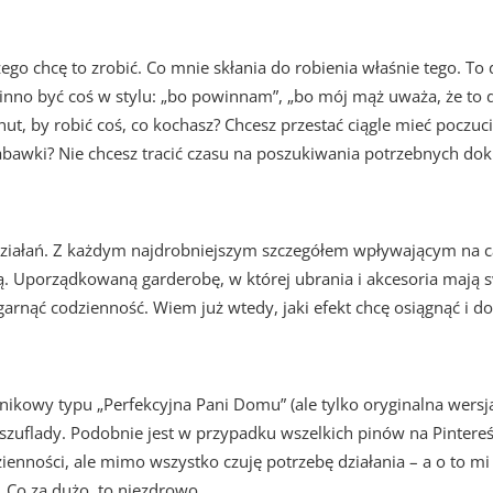
go chcę to zrobić. Co mnie skłania do robienia właśnie tego. To 
inno być coś w stylu: „bo powinnam”, „bo mój mąż uważa, że to 
t, by robić coś, co kochasz? Chcesz przestać ciągle mieć poczuci
zabawki? Nie chcesz tracić czasu na poszukiwania potrzebnych d
iałań. Z każdym najdrobniejszym szczegółem wpływającym na ca
ęką. Uporządkowaną garderobę, w której ubrania i akcesoria mają
garnąć codzienność. Wiem już wtedy, jaki efekt chcę osiągnąć i d
ikowy typu „Perfekcyjna Pani Domu” (ale tylko oryginalna wersja
szuflady. Podobnie jest w przypadku wszelkich pinów na Pintereśc
zienności, ale mimo wszystko czuję potrzebę działania – a o to mi
. Co za dużo, to niezdrowo.