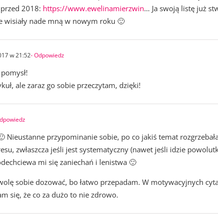
18 przed 2018:
https://www.ewelinamierzwin
… Ja swoją listę już s
ie wisiały nade mną w nowym roku 🙂
017 w 21:52
- Odpowiedz
y pomysł!
kuł, ale zaraz go sobie przeczytam, dzięki!
Odpowiedz
 Nieustanne przypominanie sobie, po co jakiś temat rozgrzebał
, zwłaszcza jeśli jest systematyczny (nawet jeśli idzie powolutku
odechciewa mi się zaniechań i lenistwa 🙂
 ja wolę sobie dozować, bo łatwo przepadam. W motywacyjnych cyt
m się, że co za dużo to nie zdrowo.