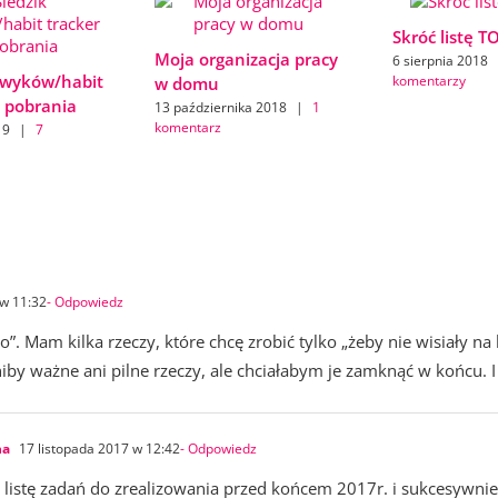
Skróć listę T
Moja organizacja pracy
6 sierpnia 2018
awyków/habit
komentarzy
w domu
o pobrania
13 października 2018
|
1
komentarz
19
|
7
 w 11:32
- Odpowiedz
o”. Mam kilka rzeczy, które chcę zrobić tylko „żeby nie wisiały na
iby ważne ani pilne rzeczy, ale chciałabym je zamknąć w końcu. I 
na
17 listopada 2017 w 12:42
- Odpowiedz
listę zadań do zrealizowania przed końcem 2017r. i sukcesywnie