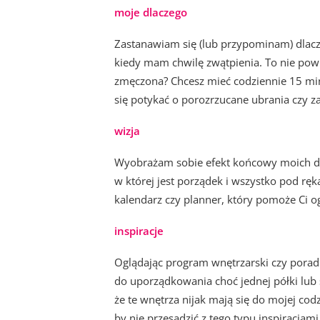
moje dlaczego
Zastanawiam się (lub przypominam) dlacze
kiedy mam chwilę zwątpienia. To nie pow
zmęczona? Chcesz mieć codziennie 15 minu
się potykać o porozrzucane ubrania czy 
wizja
Wyobrażam sobie efekt końcowy moich dz
w której jest porządek i wszystko pod r
kalendarz czy planner, który pomoże Ci o
inspiracje
Oglądając program wnętrzarski czy poradn
do uporządkowania choć jednej półki lub 
że te wnętrza nijak mają się do mojej cod
by nie przesadzić z tego typu inspiracjami