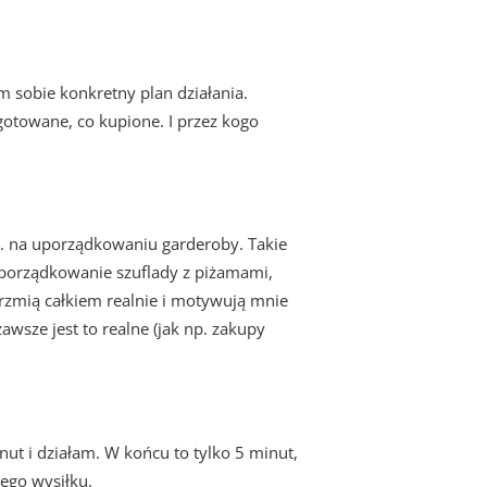
m sobie konkretny plan działania.
otowane, co kupione. I przez kogo
p. na uporządkowaniu garderoby. Takie
k uporządkowanie szuflady z piżamami,
 brzmią całkiem realnie i motywują mnie
wsze jest to realne (jak np. zakupy
nut i działam. W końcu to tylko 5 minut,
zego wysiłku.