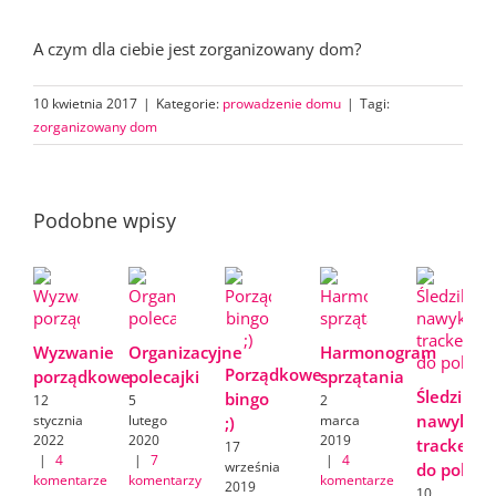
A czym dla ciebie jest zorganizowany dom?
10 kwietnia 2017
|
Kategorie:
prowadzenie domu
|
Tagi:
zorganizowany dom
Podobne wpisy
Wyzwanie
Organizacyjne
Harmonogram
Porządkowe
porządkowe
polecajki
sprzątania
Śledzik
bingo
12
5
2
nawyków/
stycznia
lutego
marca
;)
2022
2020
2019
tracker
17
|
4
|
7
|
4
września
do pobran
komentarze
komentarzy
komentarze
2019
10