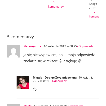
|
6
lutego
komentarzy
2019
|
7
komentarzy
5 komentarzy
Narkotyczna.
10 kwietnia 2017 w 08:25
- Odpowiedz
Ja się nie wypowiem, bo … moja odpowiedź
znalazła się w tekście 😛 dziękuję 🙂
Magda - Dobrze Zorganizowana
10 kwietnia
2017 w 08:43
- Odpowiedz
🙂
Marta
11 kwietnia 2017 w 20:38
- Odpowiedz