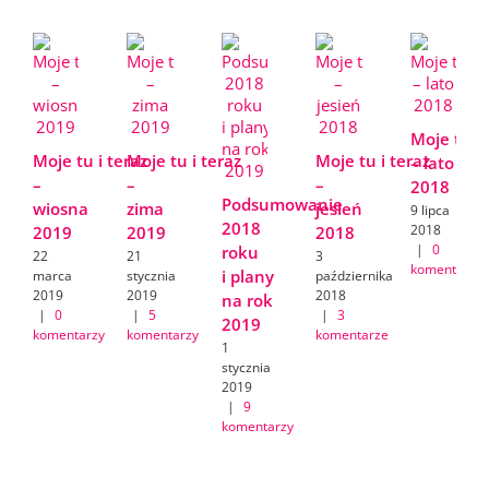
Moje tu i 
Moje tu i teraz
Moje tu i teraz
Moje tu i teraz
– lato
–
–
–
2018
Podsumowanie
wiosna
zima
jesień
9 lipca
2018
2018
2019
2019
2018
|
0
roku
22
21
3
komentarzy
i plany
marca
stycznia
października
2019
2019
2018
na rok
|
0
|
5
|
3
2019
komentarzy
komentarzy
komentarze
1
stycznia
2019
|
9
komentarzy