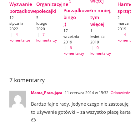
Wyzwanie
Organizacyjne
Harmono
Porządkowe
Im mniej,
porządkowe
polecajki
sprzątani
bingo
tym
12
5
2
stycznia
lutego
marca
;)
więcej
2022
2020
2019
17
1
|
4
|
7
|
4
września
kwietnia
komentarze
komentarzy
komentarze
2019
2019
|
6
|
0
komentarzy
komentarzy
7 komentarzy
Mama_Pracująca
11 czerwca 2014 w 15:32
- Odpowiedz
Bardzo fajne rady. Jedyne czego nie zastosuję
to używanie gotówki – za wszystko płacę kartą
🙂