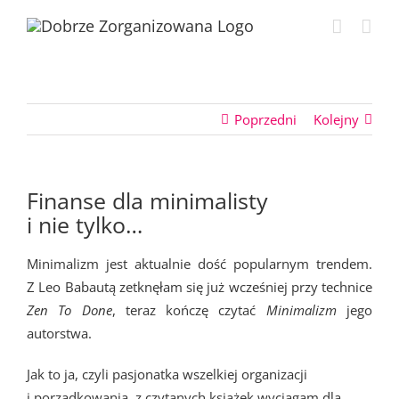
Przejdź
do
zawartości
Poprzedni
Kolejny
Finanse dla minimalisty
i nie tylko…
Minimalizm jest aktualnie dość popularnym trendem.
Z Leo Babautą zetknęłam się już wcześniej przy technice
Zen To Done
, teraz kończę czytać
Minimalizm
jego
autorstwa.
Jak to ja, czyli pasjonatka wszelkiej organizacji
i porządkowania, z czytanych książek wyciągam dla