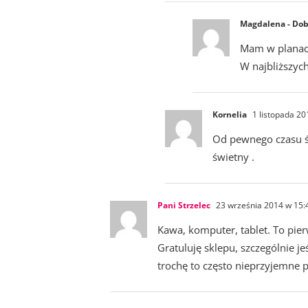
Magdalena - Dob
Mam w planach
W najbliższych
Kornelia
1 listopada 20
Od pewnego czasu śle
świetny .
Pani Strzelec
23 września 2014 w 15:
Kawa, komputer, tablet. To pie
Gratuluję sklepu, szczególnie je
trochę to często nieprzyjemne p