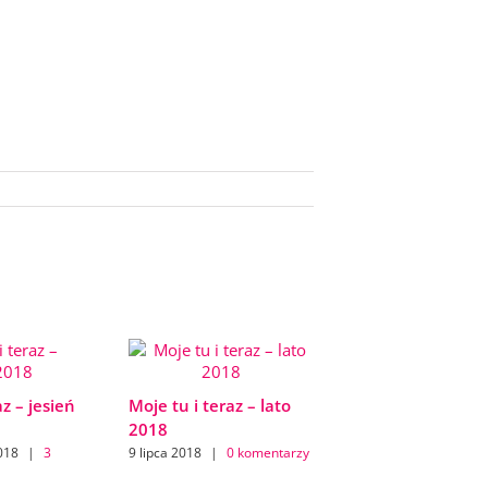
az – jesień
Moje tu i teraz – lato
2018
018
|
3
9 lipca 2018
|
0 komentarzy