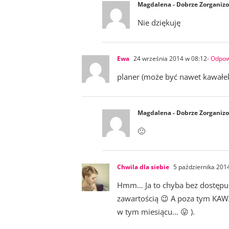
Magdalena - Dobrze Zorganiz
Nie dziękuję
Ewa
24 września 2014 w 08:12
- Odpo
planer (może być nawet kawałek 
Magdalena - Dobrze Zorganiz
🙂
Chwila dla siebie
5 października 201
Hmm… Ja to chyba bez dostępu do
zawartością 😉 A poza tym KAWA 
w tym miesiącu… 😛 ).