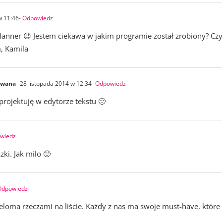
w 11:46
- Odpowiedz
lanner 😉 Jestem ciekawa w jakim programie został zrobiony? Cz
, Kamila
owana
28 listopada 2014 w 12:34
- Odpowiedz
projektuję w edytorze tekstu 🙂
owiedz
ki. Jak milo 🙂
Odpowiedz
eloma rzeczami na liście. Każdy z nas ma swoje must-have, które sp