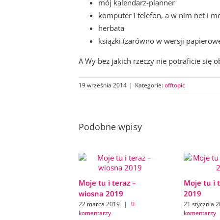
mój kalendarz-planner
komputer i telefon, a w nim net i m
herbata
książki (zarówno w wersji papierowej
A Wy bez jakich rzeczy nie potraficie się o
19 września 2014
|
Kategorie:
offtopic
Podobne wpisy
Moje tu i teraz –
Moje tu i 
wiosna 2019
2019
22 marca 2019
|
0
21 stycznia 
komentarzy
komentarzy