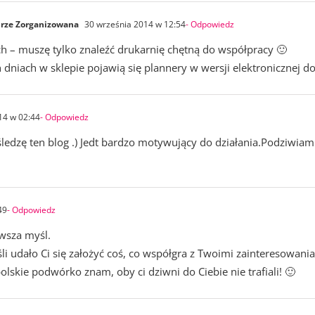
rze Zorganizowana
30 września 2014 w 12:54
- Odpowiedz
 – muszę tylko znaleźć drukarnię chętną do współpracy 🙂
 dniach w sklepie pojawią się plannery w wersji elektronicznej 
14 w 02:44
- Odpowiedz
dzę ten blog .) Jedt bardzo motywujący do działania.Podziwiam i 
49
- Odpowiedz
rwsza myśl.
śli udało Ci się założyć coś, co współgra z Twoimi zainteresowani
olskie podwórko znam, oby ci dziwni do Ciebie nie trafiali! 🙂