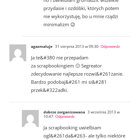
no i uwielbiam gromadzić wszelkie
przydasie i ozdóbki, których potem
nie wykorzystuję, bo u mnie rządzi
minimalizm 😉
agazmaluje
31 sierpnia 2013 w 09:30
- Odpowiedz
Ja te&#380 nie przepadam
za scrapbookingiem 🙂 Segreator
zdecydowanie najlepsze rozwi&#261zanie.
Bardzo podobaj&#261 mi si&#281
przek&#322adki.
dobrze zorganizowana
3 września 2013 w
10:47
- Odpowiedz
Ja scrapbooking uwielbiam
ogl&#261da&#263- ale tylko niektóre