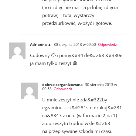
(no i zdjęć nie ma – a ja lubię zdjęcia
potraw) – tutaj wystarczy
przedziurkować, włożyć i gotowe.
Adrianna ▲
30 sierpnia 2013 w 09:50
- Odpowiedz
Cudowny 🙂 i pomy&#347le&#263 &#380e
ja mam tylko zeszyt 😀
dobrze zorganizowana
30 sierpnia 2013 w
09:58
- Odpowiedz
U mnie zeszyt nie zda&#322by
egzaminu – cz&#281sto drukuj&#281
co&#347 z netu (w formacie 2 na 1)
a do zeszytu trudno wklei&#263 –
na przepisywane szkoda mi czasu