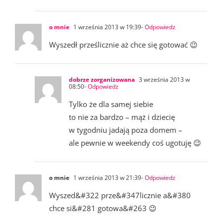
o mnie
1 września 2013 w 19:39
- Odpowiedz
Wyszedł prześlicznie aż chce się gotować 😉
dobrze zorganizowana
3 września 2013 w
08:50
- Odpowiedz
Tylko że dla samej siebie
to nie za bardzo – mąż i dziecię
w tygodniu jadają poza domem –
ale pewnie w weekendy coś ugotuję 😉
o mnie
1 września 2013 w 21:39
- Odpowiedz
Wyszed&#322 prze&#347licznie a&#380
chce si&#281 gotowa&#263 😉