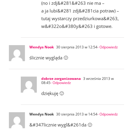
(no i zdj&#281&#263 nie ma –
a ja lubi&#281 zdj&#281cia potraw) –
tutaj wystarczy przedziurkowa&#263,
w&#322o&#380y&#263 i gotowe.
Wendys Nook
30 sierpnia 2013 w 12:54
- Odpowiedz
ślicznie wygląda 🙂
dobrze zorganizowana
3 września 2013 w
08:45
- Odpowiedz
dziękuję 🙂
Wendys Nook
30 sierpnia 2013 w 14:54
- Odpowiedz
&#347licznie wygl&#261da 🙂