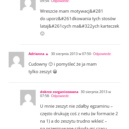
09:54
- Odpowiedz
Wreszcie mam motywacj&#281
do uporz&#261dkowania tych stosów
lataj&#261cych ma&#322ych karteczek
🙂
Adrianna ▲
30 sierpnia 2013 w 07:50
- Odpowiedz
Cudowny 🙂 i pomyśleć że ja mam
tylko zeszyt 😀
dobrze zorganizowana
30 sierpnia 2013 w
07:58
- Odpowiedz
U mnie zeszyt nie zdałby egzaminu –
często drukuję coś z netu (w formacie 2
na 1) a do zeszytu trudno wkleić –
na przepisywane szkoda mi czasu