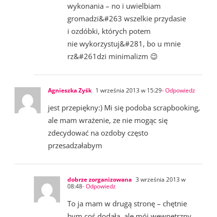
wykonania – no i uwielbiam
gromadzi&#263 wszelkie przydasie
i ozdóbki, których potem
nie wykorzystuj&#281, bo u mnie
rz&#261dzi minimalizm 😉
Agnieszka Zyśk
1 września 2013 w 15:29
- Odpowiedz
jest przepiękny:) Mi się podoba scrapbooking,
ale mam wrażenie, ze nie mogąc się
zdecydować na ozdoby często
przesadzałabym
dobrze zorganizowana
3 września 2013 w
08:48
- Odpowiedz
To ja mam w drugą stronę – chętnie
bym coś dodała, ale mój wewnętrzny