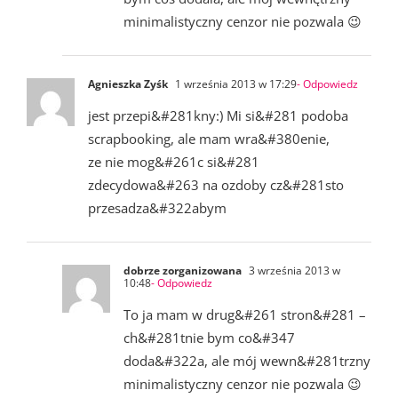
minimalistyczny cenzor nie pozwala 😉
Agnieszka Zyśk
1 września 2013 w 17:29
- Odpowiedz
jest przepi&#281kny:) Mi si&#281 podoba
scrapbooking, ale mam wra&#380enie,
ze nie mog&#261c si&#281
zdecydowa&#263 na ozdoby cz&#281sto
przesadza&#322abym
dobrze zorganizowana
3 września 2013 w
10:48
- Odpowiedz
To ja mam w drug&#261 stron&#281 –
ch&#281tnie bym co&#347
doda&#322a, ale mój wewn&#281trzny
minimalistyczny cenzor nie pozwala 😉