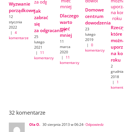
Wyzwanie
Domowe
porządkowe
Jak
Dlaczego
centrum
12
zabrać
warto
stycznia
dowodzenia
się
Rzeczy,
2022
mieć
23
za odgracanie?
|
4
które
lutego
mniej
25
komentarze
2019
można
11
lutego
|
0
uporządk
marca
2021
komentarzy
2020
|
11
na koniec
|
11
komentarzy
roku
komentarzy
2
grudnia
2018
|
1
komentarz
32 komentarze
Ola O.
30 sierpnia 2013 w 06:24
- Odpowiedz