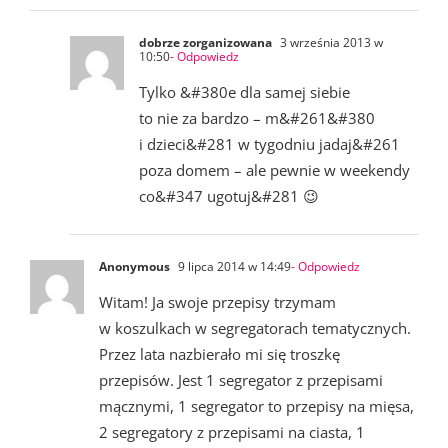
dobrze zorganizowana
3 września 2013 w
10:50
- Odpowiedz
Tylko &#380e dla samej siebie
to nie za bardzo – m&#261&#380
i dzieci&#281 w tygodniu jadaj&#261
poza domem – ale pewnie w weekendy
co&#347 ugotuj&#281 😉
Anonymous
9 lipca 2014 w 14:49
- Odpowiedz
Witam! Ja swoje przepisy trzymam
w koszulkach w segregatorach tematycznych.
Przez lata nazbierało mi się troszkę
przepisów. Jest 1 segregator z przepisami
mącznymi, 1 segregator to przepisy na mięsa,
2 segregatory z przepisami na ciasta, 1