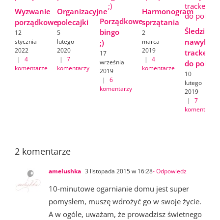
Wyzwanie
Organizacyjne
Harmonogram
Porządkowe
porządkowe
polecajki
sprzątania
Śledzik
bingo
12
5
2
nawyków/
stycznia
lutego
marca
;)
2022
2020
2019
tracker
17
|
4
|
7
|
4
września
do pobran
komentarze
komentarzy
komentarze
2019
10
|
6
lutego
komentarzy
2019
|
7
komentarzy
2 komentarze
amelushka
3 listopada 2015 w 16:28
- Odpowiedz
10-minutowe ogarnianie domu jest super
pomysłem, muszę wdrożyć go w swoje życie.
A w ogóle, uważam, że prowadzisz świetnego