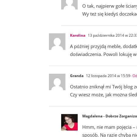
O tak, najpierw gołe ścia
Wy też się kiedyś doczekac
Karolina
13 października 2014 w 22:3
A później przyjdą meble, dodat
doświadczenia. Powoli lokuję w
Granda
12 listopada 2014 w 15:59
- O
Ostatnio zniknął mi Twój blog z
Czy wiesz może, jak można śled
Magdalena - Dobrze Zorganiz
Hmm, nie mam pojęcia – m
sposób. Na razie chyba ni