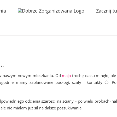
nia
Zacznij tu
j…
c w naszym nowym mieszkaniu. Od
maja
trochę czasu minęło, ale
 tygodnie mamy zaplanowane podłogi, szafy i kontakty 🙂 Po
owiedniego odcienia szarości na ściany – po wielu próbach (nal
le nie miałam już sił na dalsze poszukiwania.