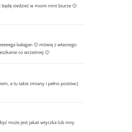
 i będę siedzieć w moim mini biurze 🙂
eeeeeega bałagan 🙂 mówię z własnego
eszkanie co wcześniej 🙂
iem, a tu takie zmiany i pełno postów;)
ć może jest jakaś wtyczka lub inny