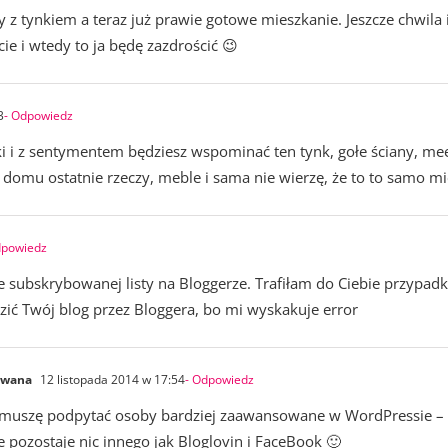
ny z tynkiem a teraz już prawie gotowe mieszkanie. Jeszcze chwila
ie i wtedy to ja będę zazdrościć 😉
3
- Odpowiedz
ki i z sentymentem będziesz wspominać ten tynk, gołe ściany, m
 domu ostatnie rzeczy, meble i sama nie wierzę, że to to samo mi
dpowiedz
e subskrybowanej listy na Bloggerze. Trafiłam do Ciebie przypadk
zić Twój blog przez Bloggera, bo mi wyskakuje error
owana
12 listopada 2014 w 17:54
- Odpowiedz
uszę podpytać osoby bardziej zaawansowane w WordPressie – by
e pozostaje nic innego jak Bloglovin i FaceBook 🙂