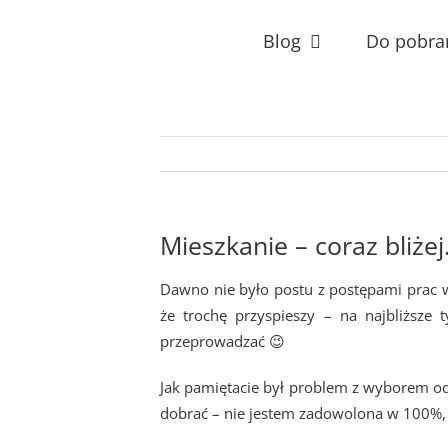
Przejdź
do
Blog
Do pobra
zawartości
Mieszkanie – coraz bliże
Dawno nie było postu z postępami pra
że trochę przyspieszy – na najbliższe
przeprowadzać 😉
Jak pamiętacie był problem z wyborem odp
dobrać – nie jestem zadowolona w 100%, a