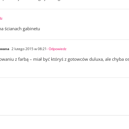
dz
na ścianach gabinetu
owana
2 lutego 2015 w 08:21
- Odpowiedz
aniu z farbą – miał być któryś z gotowców duluxa, ale chyba ost