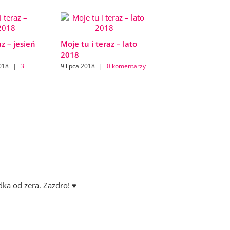
az – jesień
Moje tu i teraz – lato
2018
018
|
3
9 lipca 2018
|
0 komentarzy
ka od zera. Zazdro! ♥