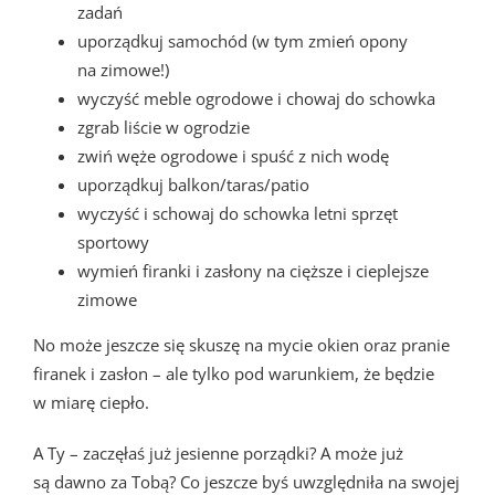
zadań
uporządkuj samochód (w tym zmień opony
na zimowe!)
wyczyść meble ogrodowe i chowaj do schowka
zgrab liście w ogrodzie
zwiń węże ogrodowe i spuść z nich wodę
uporządkuj balkon/taras/patio
wyczyść i schowaj do schowka letni sprzęt
sportowy
wymień firanki i zasłony na cięższe i cieplejsze
zimowe
No może jeszcze się skuszę na mycie okien oraz pranie
firanek i zasłon – ale tylko pod warunkiem, że będzie
w miarę ciepło.
A Ty – zaczęłaś już jesienne porządki? A może już
są dawno za Tobą? Co jeszcze byś uwzględniła na swojej