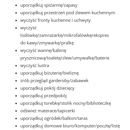
uporządkuj spiżarnię/zapasy
uporządkuj przestrzeń pod zlewem kuchennym
wyczyść fronty kuchenne i uchwyty
wyczyść
lodówkę/zamrażarkę/mikrofalówkę/ekspres
do kawy/zmywarkę/pralkę
wyczyść wannę/kabinę
prysznicową/toaletę/zlew/umywalkę/baterie
wyczyść lustra
uporządkuj biżuterię/bieliznę
zrób przegląd garderoby/zabawek
uporządkuj pokój dziecięcy
uporządkuj przedpokój
uporządkuj torebkę/stolik nocny/biblioteczkę
odśwież materace/tapicerki
uporządkuj ogródek/balkon/taras
uporządkuj domowe biuro/komputer/pocztę/listę