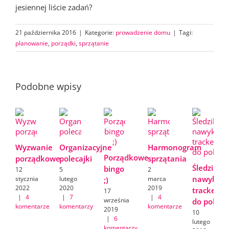
jesiennej liście zadań?
21 października 2016
|
Kategorie:
prowadzenie domu
|
Tagi:
planowanie
,
porządki
,
sprzątanie
Podobne wpisy
Wyzwanie
Organizacyjne
Harmonogram
Porządkowe
porządkowe
polecajki
sprzątania
Śledzik
bingo
12
5
2
nawyków/
stycznia
lutego
marca
;)
2022
2020
2019
tracker
17
|
4
|
7
|
4
września
do pobran
komentarze
komentarzy
komentarze
2019
10
|
6
lutego
komentarzy