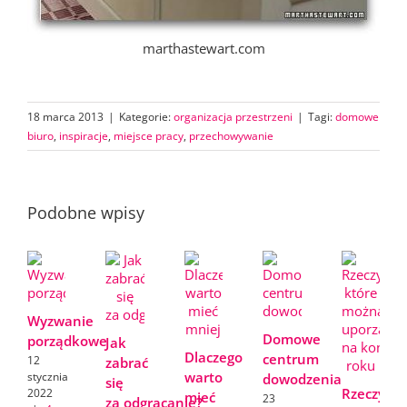
marthastewart.com
18 marca 2013
|
Kategorie:
organizacja przestrzeni
|
Tagi:
domowe
biuro
,
inspiracje
,
miejsce pracy
,
przechowywanie
Podobne wpisy
Wyzwanie
Domowe
porządkowe
Jak
Dlaczego
centrum
12
zabrać
warto
stycznia
dowodzenia
się
Rzeczy,
2022
mieć
23
za odgracanie?