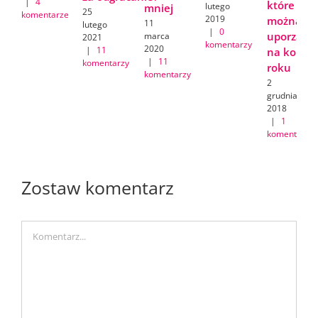
|
4
które
lutego
mniej
25
komentarze
2019
można
11
lutego
|
0
uporządk
marca
2021
komentarzy
2020
|
11
na koniec
|
11
komentarzy
roku
komentarzy
2
grudnia
2018
|
1
komentarz
Zostaw komentarz
Comment