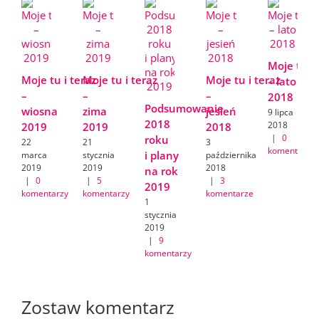
Moje tu i 
Moje tu i teraz
Moje tu i teraz
Moje tu i teraz
– lato
–
–
–
2018
Podsumowanie
wiosna
zima
jesień
9 lipca
2018
2018
2019
2019
2018
|
0
roku
22
21
3
komentarzy
i plany
marca
stycznia
października
2019
2019
2018
na rok
|
0
|
5
|
3
2019
komentarzy
komentarzy
komentarze
1
stycznia
2019
|
9
komentarzy
Zostaw komentarz