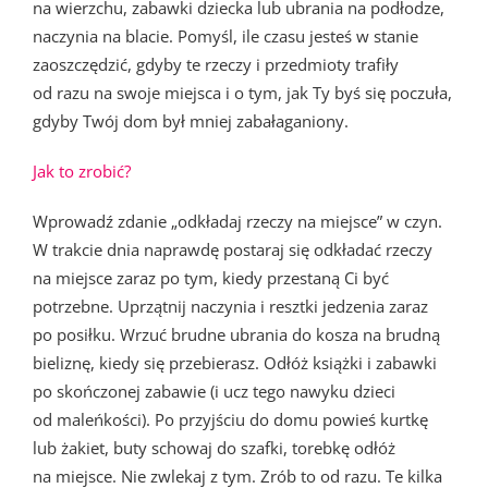
na wierzchu, zabawki dziecka lub ubrania na podłodze,
naczynia na blacie. Pomyśl, ile czasu jesteś w stanie
zaoszczędzić, gdyby te rzeczy i przedmioty trafiły
od razu na swoje miejsca i o tym, jak Ty byś się poczuła,
gdyby Twój dom był mniej zabałaganiony.
Jak to zrobić?
Wprowadź zdanie „odkładaj rzeczy na miejsce” w czyn.
W trakcie dnia naprawdę postaraj się odkładać rzeczy
na miejsce zaraz po tym, kiedy przestaną Ci być
potrzebne. Uprzątnij naczynia i resztki jedzenia zaraz
po posiłku. Wrzuć brudne ubrania do kosza na brudną
bieliznę, kiedy się przebierasz. Odłóż książki i zabawki
po skończonej zabawie (i ucz tego nawyku dzieci
od maleńkości). Po przyjściu do domu powieś kurtkę
lub żakiet, buty schowaj do szafki, torebkę odłóż
na miejsce. Nie zwlekaj z tym. Zrób to od razu. Te kilka