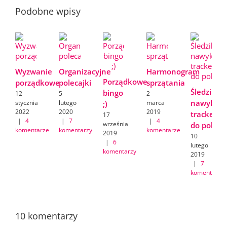
Podobne wpisy
Wyzwanie
Organizacyjne
Harmonogram
Porządkowe
porządkowe
polecajki
sprzątania
Śledzik
bingo
12
5
2
nawyków/
stycznia
lutego
marca
;)
2022
2020
2019
tracker
17
|
4
|
7
|
4
września
do pobran
komentarze
komentarzy
komentarze
2019
10
|
6
lutego
komentarzy
2019
|
7
komentarzy
10 komentarzy