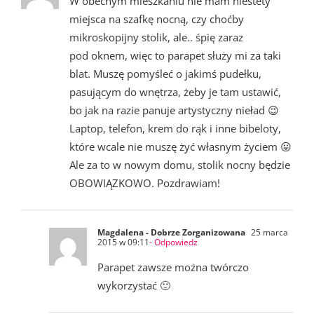
W obecnym mieszkaniu nie mam niestety
miejsca na szafkę nocną, czy choćby
mikroskopijny stolik, ale.. śpię zaraz
pod oknem, więc to parapet służy mi za taki
blat. Muszę pomyśleć o jakimś pudełku,
pasującym do wnętrza, żeby je tam ustawić,
bo jak na razie panuje artystyczny nieład 😉
Laptop, telefon, krem do rąk i inne bibeloty,
które wcale nie muszę żyć własnym życiem 😛
Ale za to w nowym domu, stolik nocny będzie
OBOWIĄZKOWO. Pozdrawiam!
Magdalena - Dobrze Zorganizowana
25 marca
2015 w 09:11
- Odpowiedz
Parapet zawsze można twórczo
wykorzystać 🙂