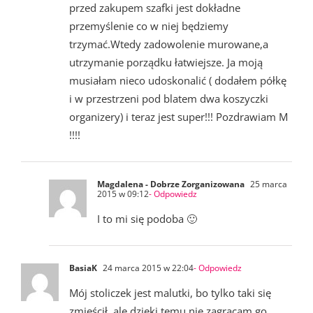
przed zakupem szafki jest dokładne
przemyślenie co w niej będziemy
trzymać.Wtedy zadowolenie murowane,a
utrzymanie porządku łatwiejsze. Ja moją
musiałam nieco udoskonalić ( dodałem półkę
i w przestrzeni pod blatem dwa koszyczki
organizery) i teraz jest super!!! Pozdrawiam M
!!!!
Magdalena - Dobrze Zorganizowana
25 marca
2015 w 09:12
- Odpowiedz
I to mi się podoba 🙂
BasiaK
24 marca 2015 w 22:04
- Odpowiedz
Mój stoliczek jest malutki, bo tylko taki się
zmieścił, ale dzięki temu nie zagracam go.