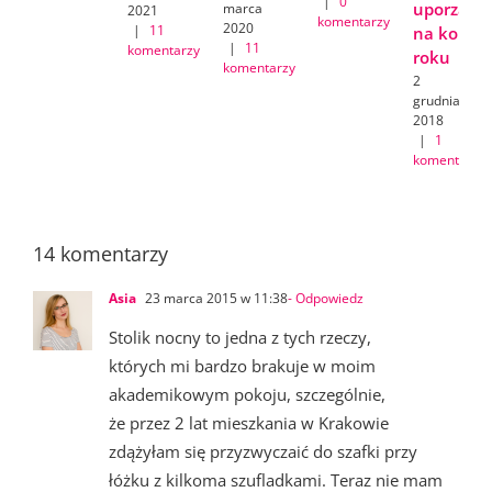
|
0
uporządk
marca
2021
komentarzy
2020
|
11
na koniec
|
11
komentarzy
roku
komentarzy
2
grudnia
2018
|
1
komentarz
14 komentarzy
Asia
23 marca 2015 w 11:38
- Odpowiedz
Stolik nocny to jedna z tych rzeczy,
których mi bardzo brakuje w moim
akademikowym pokoju, szczególnie,
że przez 2 lat mieszkania w Krakowie
zdążyłam się przyzwyczaić do szafki przy
łóżku z kilkoma szufladkami. Teraz nie mam