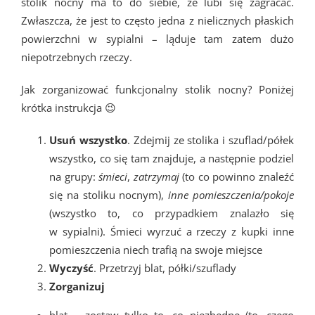
stolik nocny ma to do siebie, że lubi się zagracać.
Zwłaszcza, że jest to często jedna z nielicznych płaskich
powierzchni w sypialni – ląduje tam zatem dużo
niepotrzebnych rzeczy.
Jak zorganizować funkcjonalny stolik nocny? Poniżej
krótka instrukcja 😉
Usuń wszystko
. Zdejmij ze stolika i szuflad/półek
wszystko, co się tam znajduje, a następnie podziel
na grupy:
śmieci
,
zatrzymaj
(to co powinno znaleźć
się na stoliku nocnym),
inne pomieszczenia/pokoje
(wszystko to, co przypadkiem znalazło się
w sypialni). Śmieci wyrzuć a rzeczy z kupki inne
pomieszczenia niech trafią na swoje miejsce
Wyczyść
. Przetrzyj blat, półki/szuflady
Zorganizuj
blat – zostaw tylko to, co niezbędne (to, czego