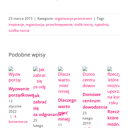
23 marca 2015
|
Kategorie:
organizacja przestrzeni
|
Tagi:
inspiracje
,
organizacja
,
przechowywanie
,
stolik nocny
,
sypialnia
,
szafka nocna
Podobne wpisy
Wyzwanie
Domowe
porządkowe
Jak
Dlaczego
centrum
12
zabrać
warto
stycznia
dowodzenia
się
Rzeczy,
2022
mieć
23
za odgracanie?
|
4
które
lutego
mniej
25
komentarze
2019
można
11
lutego