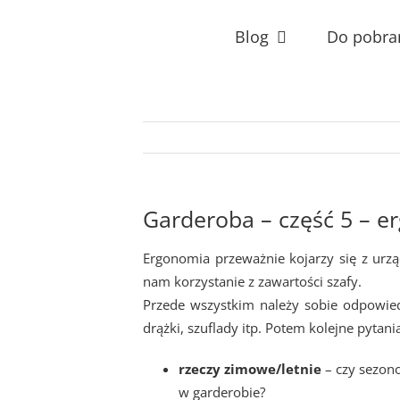
Przejdź
do
Blog
Do pobra
zawartości
Garderoba – część 5 – e
Ergonomia przeważnie kojarzy się z urz
nam korzystanie z zawartości szafy.
Przede wszystkim należy sobie odpowie
drążki, szuflady itp. Potem kolejne pytani
rzeczy zimowe/letnie
– czy sezon
w garderobie?