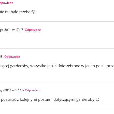
Odpowiedz
nie mi było trzeba 🙂
ego 2014 w 17:47
- Odpowiedz
58
- Odpowiedz
yczącej garderoby, wszystko jest ładnie zebrane w jeden post i prz
ego 2014 w 17:47
- Odpowiedz
m postarać z kolejnymi postami dotyczącymi garderoby 😉