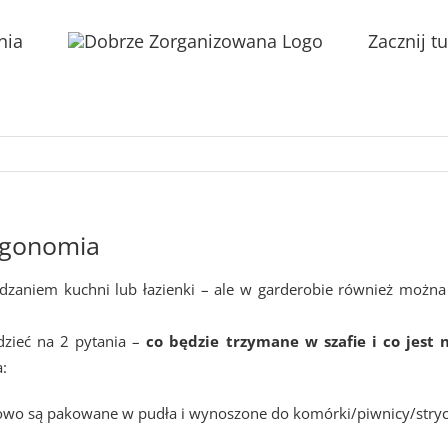
nia
Zacznij tu
rgonomia
ądzaniem kuchni lub łazienki – ale w garderobie również można
dzieć na 2 pytania –
co będzie trzymane w szafie i co jes
a:
owo są pakowane w pudła i wynoszone do komórki/piwnicy/strych