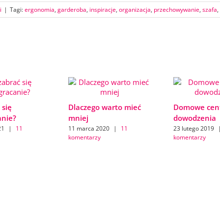
i
|
Tagi:
ergonomia
,
garderoba
,
inspiracje
,
organizacja
,
przechowywanie
,
szafa
,
 się
Dlaczego warto mieć
Domowe cen
anie?
mniej
dowodzenia
21
|
11
11 marca 2020
|
11
23 lutego 2019
komentarzy
komentarzy