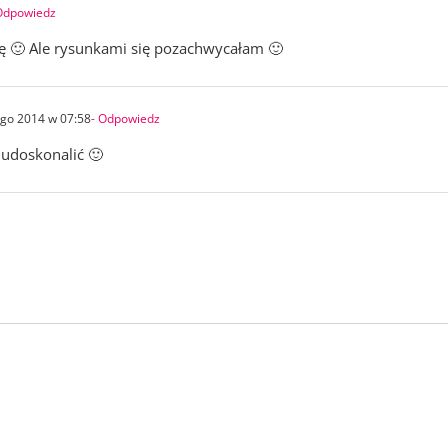
Odpowiedz
fę 🙂 Ale rysunkami się pozachwycałam 🙂
ego 2014 w 07:58
- Odpowiedz
udoskonalić 🙂