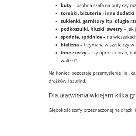
buty
– osobna szafa na buty czy ra
torebki, biżuteria i inne dodatki
sukienki, garnitury itp. długie rz
podkoszulki, bluzki, swetry
– jak 
spodnie, spódnice
– na wieszakach
bielizna
– trzymana w szafie czy w
inne rzeczy
– czy oprócz ubrań, bu
walizki?
Na koniec pozostaje przemyślenie ile „k
drążków i szuflad.
Dla ułatwienia wklejam kilka g
Głębokość szafy przeznaczonej na drążki i