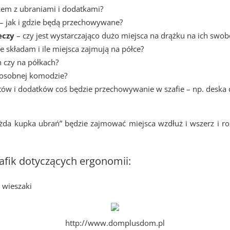
zem z ubraniami i dodatkami?
– jak i gdzie będą przechowywane?
eczy
– czy jest wystarczająco dużo miejsca na drążku na ich swo
je składam i ile miejsca zajmują na półce?
 czy na półkach?
 osobnej komodzie?
tów i dodatków coś będzie przechowywanie w szafie – np. deska d
ażda kupka ubrań” będzie zajmować miejsca wzdłuż i wszerz i ro
rafik dotyczących ergonomii:
 wieszaki
http://www.domplusdom.pl