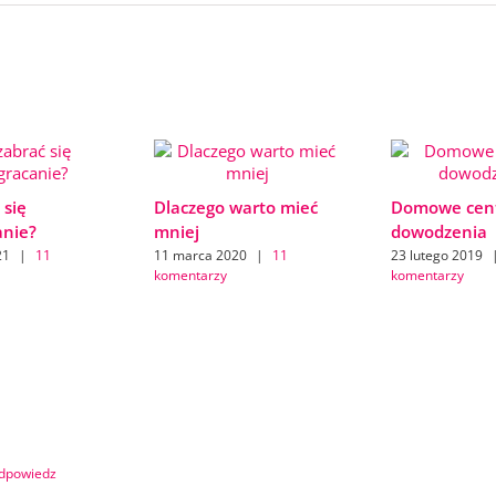
 się
Dlaczego warto mieć
Domowe cen
anie?
mniej
dowodzenia
21
|
11
11 marca 2020
|
11
23 lutego 2019
komentarzy
komentarzy
Odpowiedz