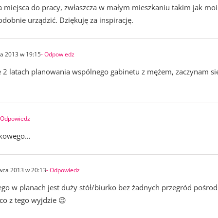
ia miejsca do pracy, zwłaszcza w małym mieszkaniu takim jak m
dobnie urządzić. Dziękuję za inspirację.
a 2013 w 19:15
- Odpowiedz
ie 2 latach planowania wspólnego gabinetu z mężem, zaczynam się
 Odpowiedz
okowego…
wca 2013 w 20:13
- Odpowiedz
ego w planach jest duży stół/biurko bez żadnych przegród pośrod
co z tego wyjdzie 😉