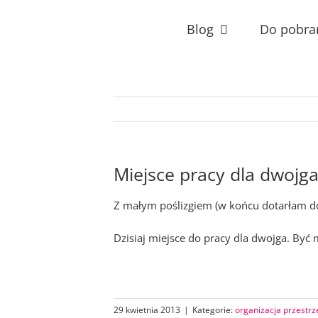
Przejdź
do
Blog
Do pobra
zawartości
Miejsce pracy dla dwojg
Z małym poślizgiem (w końcu dotarłam do
Dzisiaj miejsce do pracy dla dwojga. By
29 kwietnia 2013
|
Kategorie:
organizacja przestrz