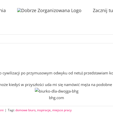
nia
Zacznij tu
a
 cywilizacji po przymusowym odwyku od netu) przedstawiam kol
ć może kiedyś w przyszłości uda mi się namówić męża na podobne
bhg.com
eni
|
Tagi:
domowe biuro
,
inspiracje
,
miejsce pracy