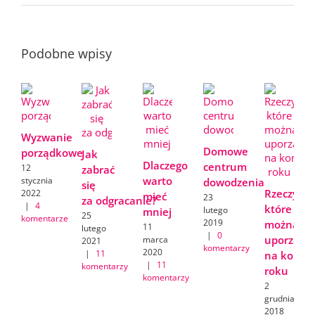
Podobne wpisy
Wyzwanie
Domowe
porządkowe
Jak
Dlaczego
centrum
12
zabrać
warto
stycznia
dowodzenia
się
Rzeczy,
2022
mieć
23
za odgracanie?
|
4
które
lutego
mniej
25
komentarze
2019
można
11
lutego
|
0
uporządk
marca
2021
komentarzy
2020
|
11
na koniec
|
11
komentarzy
roku
komentarzy
2
grudnia
2018