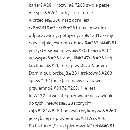
karier&#281, rozwija&#263 swoje pasje.
Ale sprz&#261tanie, co to to nie.
A przecie&#380 nasz dom jest
cz&#281&#347ci&#261 nas, to w nim
odpoczywamy, gotujemy, sp&#281dzamy
czas. Fajnie jest rano obudzi&#263 si&#281
w czystej sypialni, wypi&#263 kaw&#281
w wysprz&#261tanej, l&#347ni&#261cej
kuchni. Id&#261c za przyk&#322adem
Dominique próbuj&#281 traktowa&#263
sprz&#261tanie jako nawyk, a nawet
przyjemno&#347&#263. Nie jest
to &#322atwe, ale pozytywne nastawienie
do tych „niewdzi&#281cznych”
zaj&#281&#263 pozwala wykonywa&#263
je szybciej i z przyjemno&#347ci&#261.
Po lekturze „Sztuki planowania” robi&#281