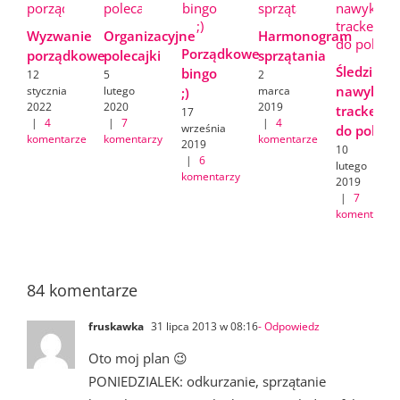
Wyzwanie
Organizacyjne
Harmonogram
Porządkowe
porządkowe
polecajki
sprzątania
Śledzik
bingo
12
5
2
nawyków/
stycznia
lutego
marca
;)
2022
2020
2019
tracker
17
|
4
|
7
|
4
września
do pobran
komentarze
komentarzy
komentarze
2019
10
|
6
lutego
komentarzy
2019
|
7
komentarzy
84 komentarze
fruskawka
31 lipca 2013 w 08:16
- Odpowiedz
Oto moj plan 😉
PONIEDZIALEK: odkurzanie, sprzątanie