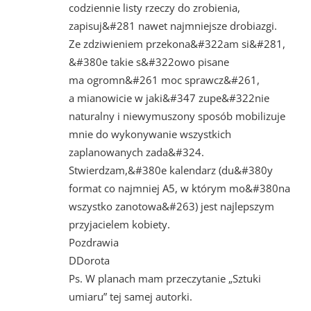
codziennie listy rzeczy do zrobienia,
zapisuj&#281 nawet najmniejsze drobiazgi.
Ze zdziwieniem przekona&#322am si&#281,
&#380e takie s&#322owo pisane
ma ogromn&#261 moc sprawcz&#261,
a mianowicie w jaki&#347 zupe&#322nie
naturalny i niewymuszony sposób mobilizuje
mnie do wykonywanie wszystkich
zaplanowanych zada&#324.
Stwierdzam,&#380e kalendarz (du&#380y
format co najmniej A5, w którym mo&#380na
wszystko zanotowa&#263) jest najlepszym
przyjacielem kobiety.
Pozdrawia
DDorota
Ps. W planach mam przeczytanie „Sztuki
umiaru” tej samej autorki.