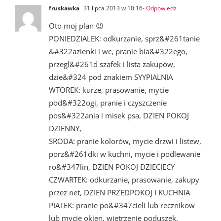
fruskawka
31 lipca 2013 w 10:16
- Odpowiedz
Oto moj plan 😉
PONIEDZIALEK: odkurzanie, sprz&#261tanie
&#322azienki i wc, pranie bia&#322ego,
przegl&#261d szafek i lista zakupów,
dzie&#324 pod znakiem SYYPIALNIA
WTOREK: kurze, prasowanie, mycie
pod&#322ogi, pranie i czyszczenie
pos&#322ania i misek psa, DZIEN POKOJ
DZIENNY,
SRODA: pranie kolorów, mycie drzwi i listew,
porz&#261dki w kuchni, mycie i podlewanie
ro&#347lin, DZIEN POKOJ DZIECIECY
CZWARTEK: odkurzanie, prasowanie, zakupy
przez net, DZIEN PRZEDPOKOJ I KUCHNIA
PIATEK: pranie po&#347cieli lub recznikow
lub mycie okien, wietrzenie poduszek,