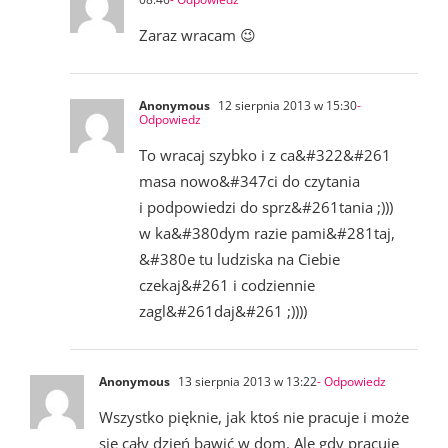
Zaraz wracam 😉
Anonymous
12 sierpnia 2013 w 15:30
-
Odpowiedz
To wracaj szybko i z ca&#322&#261
masa nowo&#347ci do czytania
i podpowiedzi do sprz&#261tania ;)))
w ka&#380dym razie pami&#281taj,
&#380e tu ludziska na Ciebie
czekaj&#261 i codziennie
zagl&#261daj&#261 ;))))
Anonymous
13 sierpnia 2013 w 13:22
- Odpowiedz
Wszystko pięknie, jak ktoś nie pracuje i może
się cały dzień bawić w dom. Ale gdy pracuje