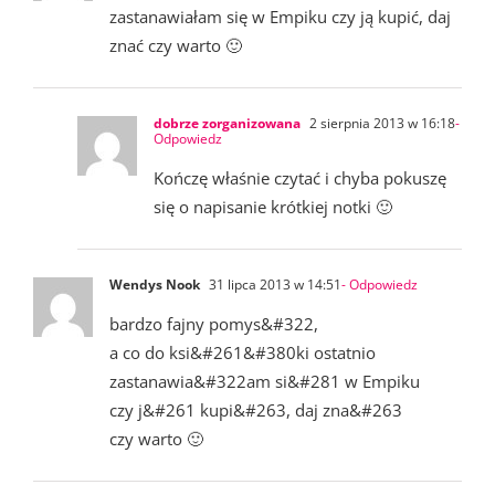
zastanawiałam się w Empiku czy ją kupić, daj
znać czy warto 🙂
dobrze zorganizowana
2 sierpnia 2013 w 16:18
-
Odpowiedz
Kończę właśnie czytać i chyba pokuszę
się o napisanie krótkiej notki 🙂
Wendys Nook
31 lipca 2013 w 14:51
- Odpowiedz
bardzo fajny pomys&#322,
a co do ksi&#261&#380ki ostatnio
zastanawia&#322am si&#281 w Empiku
czy j&#261 kupi&#263, daj zna&#263
czy warto 🙂