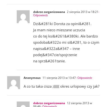
dobrze zorganizowana
2 sierpnia 2013 w 18:21
-
Odpowiedz
Dzi&#281ki Dorota za opini&#281.
Ja mam nieco mieszane uczucia
co do tej ksi&#261&#380ki. Ale bardzo
spodoba&#322o mi si&#281, to o czym
napisa&#322a&#347 – inne
podej&#347cie/spojrzenie
na sprz&#261tanie.
Anonymous
11 sierpnia 2013 w 13:47
- Odpowiedz
A co tu taka cisza ;(((((( okres urlopowy czy jak?
dobrze zorganizowana
12 sierpnia 2013 w
06:46
- Odpowiedz