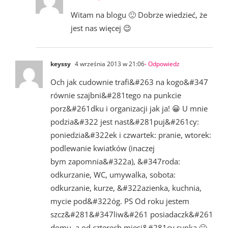
Witam na blogu 🙂 Dobrze wiedzieć, że
jest nas więcej 😉
keyssy
4 września 2013 w 21:06
- Odpowiedz
Och jak cudownie trafi&#263 na kogo&#347
równie szajbni&#281tego na punkcie
porz&#261dku i organizacji jak ja! 😀 U mnie
podzia&#322 jest nast&#281puj&#261cy:
poniedzia&#322ek i czwartek: pranie, wtorek:
podlewanie kwiatków (inaczej
bym zapomnia&#322a), &#347roda:
odkurzanie, WC, umywalka, sobota:
odkurzanie, kurze, &#322azienka, kuchnia,
mycie pod&#322óg. PS Od roku jestem
szcz&#281&#347liw&#261 posiadaczk&#261
domu, a od czterech miesi&#281cy synka 🙂