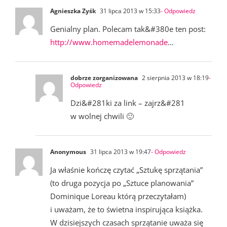
Agnieszka Zyśk
31 lipca 2013 w 15:33
- Odpowiedz
Genialny plan. Polecam tak&#380e ten post:
http://www.homemadelemonade
…
dobrze zorganizowana
2 sierpnia 2013 w 18:19
-
Odpowiedz
Dzi&#281ki za link – zajrz&#281
w wolnej chwili 🙂
Anonymous
31 lipca 2013 w 19:47
- Odpowiedz
Ja właśnie kończę czytać „Sztukę sprzątania”
(to druga pozycja po „Sztuce planowania”
Dominique Loreau którą przeczytałam)
i uważam, że to świetna inspirująca książka.
W dzisiejszych czasach sprzątanie uważa się