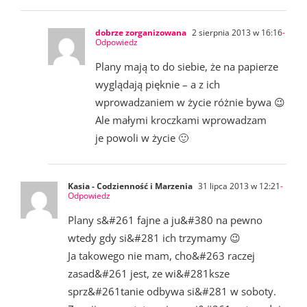
dobrze zorganizowana
2 sierpnia 2013 w 16:16
-
Odpowiedz
Plany mają to do siebie, że na papierze
wyglądają pięknie – a z ich
wprowadzaniem w życie różnie bywa 😉
Ale małymi kroczkami wprowadzam
je powoli w życie 🙂
Kasia - Codzienność i Marzenia
31 lipca 2013 w 12:21
-
Odpowiedz
Plany s&#261 fajne a ju&#380 na pewno
wtedy gdy si&#281 ich trzymamy 😉
Ja takowego nie mam, cho&#263 raczej
zasad&#261 jest, ze wi&#281ksze
sprz&#261tanie odbywa si&#281 w soboty.