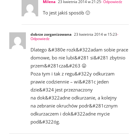
Milena
23 kwietnia 2014 w 21:25
- Odpowiedz
To jest jakiś sposób 🙂
dobrze zorganizowana
23 kwietnia 2014 w 15:23
-
Odpowiedz
Dlatego &#380e rozk&#322adam sobie prace
domowe, bo nie lubi&#281 si&#281 zbytnio
przem&#281cza&#263 😛
Poza tym i tak z regu&#322y odkurzam
prawie codziennie – wi&#281c jeden
dzie&#324 jest przeznaczony
na dok&#322adne odkurzanie, a kolejny
na zebranie okruchów podr&#281cznym
odkurzaczem i dok&#322adne mycie
pod&#322óg.