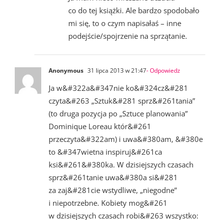
co do tej książki. Ale bardzo spodobało
mi się, to o czym napisałaś – inne
podejście/spojrzenie na sprzątanie.
Anonymous
31 lipca 2013 w 21:47
- Odpowiedz
Ja w&#322a&#347nie ko&#324cz&#281
czyta&#263 „Sztuk&#281 sprz&#261tania”
(to druga pozycja po „Sztuce planowania”
Dominique Loreau któr&#261
przeczyta&#322am) i uwa&#380am, &#380e
to &#347wietna inspiruj&#261ca
ksi&#261&#380ka. W dzisiejszych czasach
sprz&#261tanie uwa&#380a si&#281
za zaj&#281cie wstydliwe, „niegodne”
i niepotrzebne. Kobiety mog&#261
w dzisiejszych czasach robi&#263 wszystko: