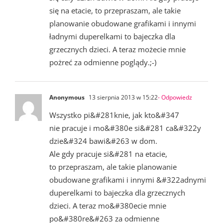
się na etacie, to przepraszam, ale takie
planowanie obudowane grafikami i innymi
ładnymi duperelkami to bajeczka dla
grzecznych dzieci. A teraz możecie mnie
pożreć za odmienne poglądy.;-)
Anonymous
13 sierpnia 2013 w 15:22
- Odpowiedz
Wszystko pi&#281knie, jak kto&#347
nie pracuje i mo&#380e si&#281 ca&#322y
dzie&#324 bawi&#263 w dom.
Ale gdy pracuje si&#281 na etacie,
to przepraszam, ale takie planowanie
obudowane grafikami i innymi &#322adnymi
duperelkami to bajeczka dla grzecznych
dzieci. A teraz mo&#380ecie mnie
po&#380re&#263 za odmienne