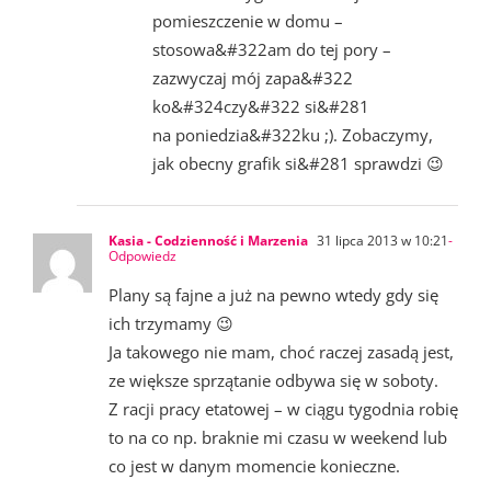
pomieszczenie w domu –
stosowa&#322am do tej pory –
zazwyczaj mój zapa&#322
ko&#324czy&#322 si&#281
na poniedzia&#322ku ;). Zobaczymy,
jak obecny grafik si&#281 sprawdzi 😉
Kasia - Codzienność i Marzenia
31 lipca 2013 w 10:21
-
Odpowiedz
Plany są fajne a już na pewno wtedy gdy się
ich trzymamy 😉
Ja takowego nie mam, choć raczej zasadą jest,
ze większe sprzątanie odbywa się w soboty.
Z racji pracy etatowej – w ciągu tygodnia robię
to na co np. braknie mi czasu w weekend lub
co jest w danym momencie konieczne.