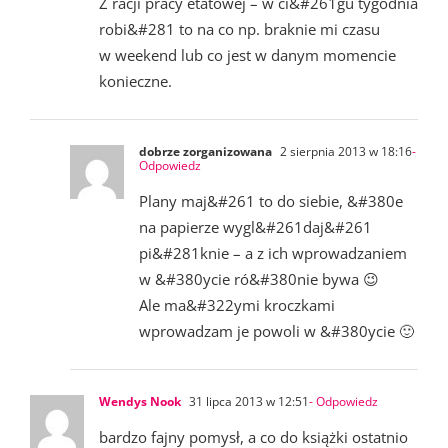
Z racji pracy etatowej – w ci&#261gu tygodnia
robi&#281 to na co np. braknie mi czasu
w weekend lub co jest w danym momencie
konieczne.
dobrze zorganizowana
2 sierpnia 2013 w 18:16
-
Odpowiedz
Plany maj&#261 to do siebie, &#380e
na papierze wygl&#261daj&#261
pi&#281knie – a z ich wprowadzaniem
w &#380ycie ró&#380nie bywa 😉
Ale ma&#322ymi kroczkami
wprowadzam je powoli w &#380ycie 🙂
Wendys Nook
31 lipca 2013 w 12:51
- Odpowiedz
bardzo fajny pomysł, a co do książki ostatnio