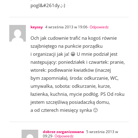
pogl&#261dy.;-)
keyssy
4 września 2013 w 19:06
- Odpowiedz
Och jak cudownie trafić na kogoś równie
szajbniętego na punkcie porządku
i organizacji jak ja! 😀 U mnie podział jest
następujący: poniedziałek i czwartek: pranie,
wtorek: podlewanie kwiatków (inaczej
bym zapomniała), środa: odkurzanie, WC,
umywalka, sobota: odkurzanie, kurze,
łazienka, kuchnia, mycie podłóg. PS Od roku
jestem szczęśliwą posiadaczką domu,
a od czterech miesięcy synka 🙂
dobrze zorganizowana
5 września 2013 w
09:29
- Odpowiedz