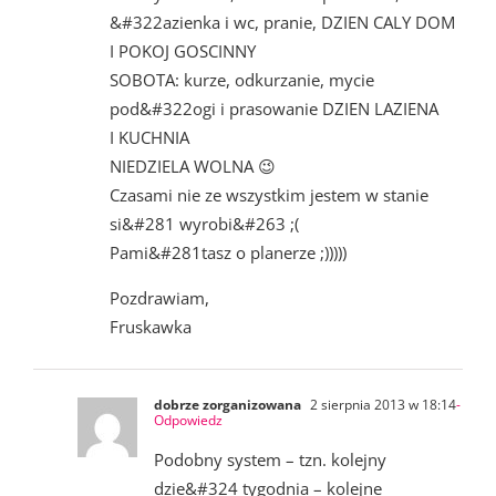
&#322azienka i wc, pranie, DZIEN CALY DOM
I POKOJ GOSCINNY
SOBOTA: kurze, odkurzanie, mycie
pod&#322ogi i prasowanie DZIEN LAZIENA
I KUCHNIA
NIEDZIELA WOLNA 😉
Czasami nie ze wszystkim jestem w stanie
si&#281 wyrobi&#263 ;(
Pami&#281tasz o planerze ;)))))
Pozdrawiam,
Fruskawka
dobrze zorganizowana
2 sierpnia 2013 w 18:14
-
Odpowiedz
Podobny system – tzn. kolejny
dzie&#324 tygodnia – kolejne