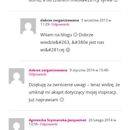
dobrze zorganizowana
5 września 2013 w
11:29
- Odpowiedz
Witam na blogu 🙂 Dobrze
wiedzie&#263, &#380e jest nas
wi&#281cej 😉
dobrze zorganizowana
9 stycznia 2014 w 15:40
-
Odpowiedz
Dziękuję za zwrócenie uwagi – teraz widzę, że
umknął mi akapit dotyczący mojej inspiracji.
Już naprawiam 🙂
Agnieszka Szymanska-Jacquemot
26 lutego 2014 w
13:56
- Odpowiedz