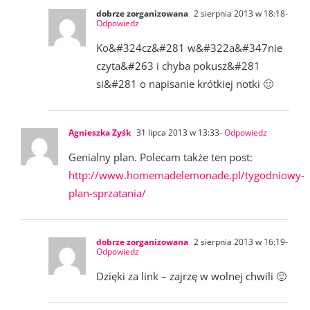
dobrze zorganizowana
2 sierpnia 2013 w 18:18
-
Odpowiedz
Ko&#324cz&#281 w&#322a&#347nie
czyta&#263 i chyba pokusz&#281
si&#281 o napisanie krótkiej notki 🙂
Agnieszka Zyśk
31 lipca 2013 w 13:33
- Odpowiedz
Genialny plan. Polecam także ten post:
http://www.homemadelemonade.pl/tygodniowy-
plan-sprzatania/
dobrze zorganizowana
2 sierpnia 2013 w 16:19
-
Odpowiedz
Dzięki za link – zajrzę w wolnej chwili 🙂