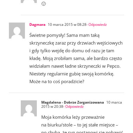
🙂
Dagmara
10 marca 2015 w 08:28
- Odpowiedz
Świetne pomysły! Sama mam taką
skrzyneczkę zaraz przy drzwiach wejściowych
i gdy tylko wejdę do domu od razu je tam
kładę. Moją zrobiłam sama, ale bardzo często
widziałam nawet ładne skrzyneczki w Pepco.
Niestety regularnie gubię swoją komórkę.
Może na to coś poradzicie?
Magdalena - Dobrze Zorganizowana
10 marca
2015 w 20:38
- Odpowiedz
Moja komórka leży przeważnie
na biurku/stole – to jej stałe miejsce –
no chyba, że syn postanowi się pobawić