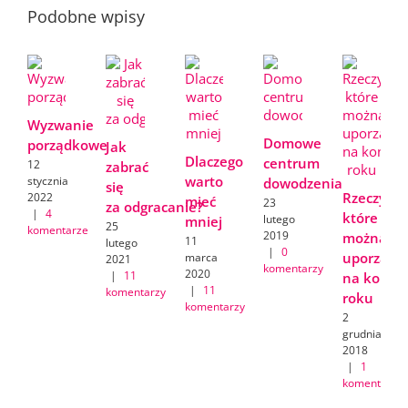
Podobne wpisy
Wyzwanie
Domowe
porządkowe
Jak
Dlaczego
centrum
12
zabrać
warto
stycznia
dowodzenia
się
Rzeczy,
2022
mieć
23
za odgracanie?
|
4
które
lutego
mniej
25
komentarze
2019
można
11
lutego
|
0
uporządk
marca
2021
komentarzy
2020
|
11
na koniec
|
11
komentarzy
roku
komentarzy
2
grudnia
2018
|
1
komentarz