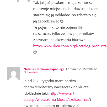
Tak jak już pisałam – moja komórka
ma swoje miejsce na biurku/stole i tam
staram się ją odkładać, bo zdarzało się
jej zapodziewać 😉
Te pojemniki to nie pojemniki
na sztućce, tylko zestaw pojemników
z szynami na akcesoria biurowe
http://www.ikea.com/pl/pl/catalog/product
🙂
Natalia - tenkawalekpodlogi
12 marca 2015 w 08:32
-
Odpowiedz
Ja od kilku tygodni mam bardzo
charakterystyczny wieszaczek na klucze
(dokładnie taki:
http://www.art-
steel.pl/wieszaki-na-klucze/szukasz-nas/
)
i w końcu nie mam problemu z ich