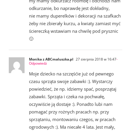
my mamy odkurzacz roombę i odchodzi nam
odkurzanie, bo naprawdę jest dokładny,
nie mamy duperelków i dekoracji na szafkach
żeby nie zbierały kurzu, a kwiaty zamiast myć
ściereczką wstawiam na chwilę pod prysznic
🙂
Monika z ABCmaluszka.pl
27 sierpnia 2018 w 16:47
-
Odpowiedz
Moje dziecko na szczęśćie już od pewnego
czasu sprząta swoje zabawki :). Wystarczy
powiedzieć, że np. idziemy spać, posprzątaj
zabawki. Sprząta i czeka na pochwałę,
oczywiście ją dostaje :). Ponadto lubi nam
pomagać przy rożnych pracach np. przy
sprzątaniu, montowaniu czegos, w pracach
ogrodowych :). Ma niecałe 4 lata. Jest mały,