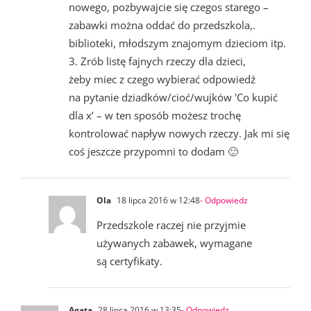
nowego, pozbywajcie się czegos starego –
zabawki można oddać do przedszkola,.
biblioteki, młodszym znajomym dzieciom itp.
3. Zrób listę fajnych rzeczy dla dzieci,
żeby miec z czego wybierać odpowiedź
na pytanie dziadków/cioć/wujków 'Co kupić
dla x’ – w ten sposób możesz trochę
kontrolować napływ nowych rzeczy. Jak mi się
coś jeszcze przypomni to dodam 🙂
Ola
18 lipca 2016 w 12:48
- Odpowiedz
Przedszkole raczej nie przyjmie
używanych zabawek, wymagane
są certyfikaty.
Agata
28 lipca 2016 w 13:35
- Odpowiedz