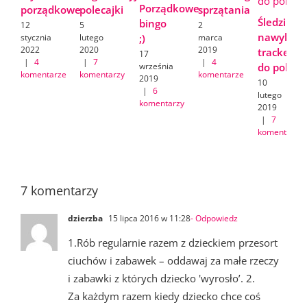
Porządkowe
porządkowe
polecajki
sprzątania
Śledzik
bingo
12
5
2
nawyków/
stycznia
lutego
marca
;)
2022
2020
2019
tracker
17
|
4
|
7
|
4
września
do pobran
komentarze
komentarzy
komentarze
2019
10
|
6
lutego
komentarzy
2019
|
7
komentarzy
7 komentarzy
dzierzba
15 lipca 2016 w 11:28
- Odpowiedz
1.Rób regularnie razem z dzieckiem przesort
ciuchów i zabawek – oddawaj za małe rzeczy
i zabawki z których dziecko 'wyrosło’. 2.
Za każdym razem kiedy dziecko chce coś