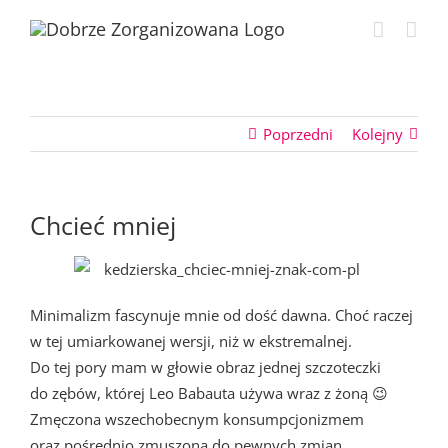
Przejdź
do
zawartości
Poprzedni
Kolejny
Chcieć mniej
Minimalizm fascynuje mnie od dość dawna. Choć raczej
w tej umiarkowanej wersji, niż w ekstremalnej.
Do tej pory mam w głowie obraz jednej szczoteczki
do zębów, której Leo Babauta używa wraz z żoną 😉
Zmęczona wszechobecnym konsumpcjonizmem
oraz pośrednio zmuszona do pewnych zmian