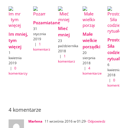
Pozamiatane
Mieć
31
Im mniej,
Małe
stycznia
mniej
2019
Prostota.
tym
wielkie
23
|
1
Siła
października
więcej
porządki
komentarz
2018
codzienn
1
20
|
1
kwietnia
sierpnia
rytuałów
komentarz
2019
2018
6
|
0
|
4
kwietnia
komentarzy
komentarze
2018
|
0
komentarzy
4 komentarze
Marlena
11 września 2016 w 01:29
- Odpowiedz