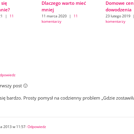
 się
Dlaczego warto mieć
Domowe cen
anie?
mniej
dowodzenia
21
|
11
11 marca 2020
|
11
23 lutego 2019
komentarzy
komentarzy
Odpowiedz
erwszy post 🙂
 się bardzo. Prosty pomysł na codzienny problem „Gdzie zostawi
a 2013 w 11:57
- Odpowiedz