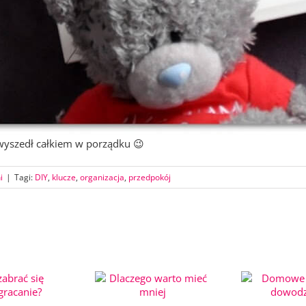
k wyszedł całkiem w porządku 😉
i
|
Tagi:
DIY
,
klucze
,
organizacja
,
przedpokój