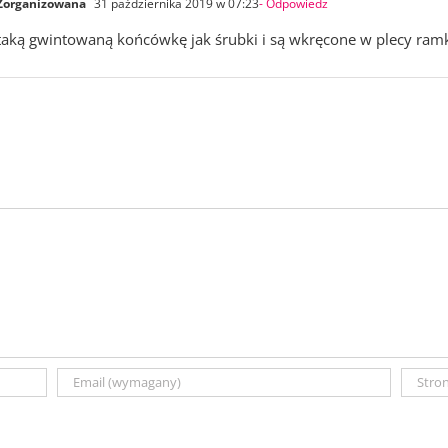
 Zorganizowana
31 października 2019 w 07:23
- Odpowiedz
taką gwintowaną końcówkę jak śrubki i są wkręcone w plecy ramk