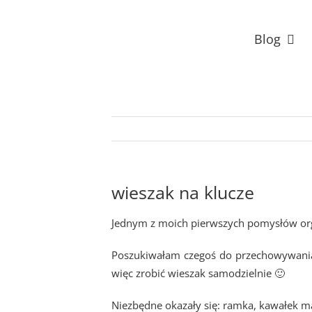
Przejdź
do
Blog
zawartości
wieszak na klucze
Jednym z moich pierwszych pomysłów orga
Poszukiwałam czegoś do przechowywania
więc zrobić wieszak samodzielnie 🙂
Niezbędne okazały się: ramka, kawałek mat