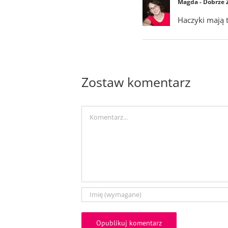
Magda - Dobrze
Haczyki mają 
Zostaw komentarz
Comment