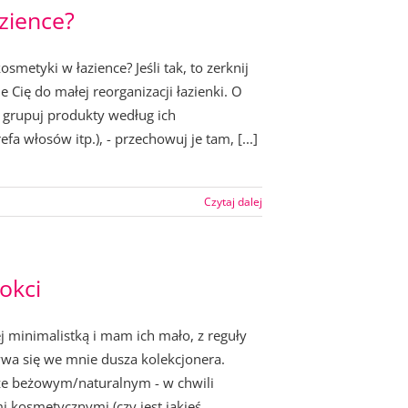
zience?
metyki w łazience? Jeśli tak, to zerknij
e Cię do małej reorganizacji łazienki. O
 grupuj produkty według ich
fa włosów itp.), - przechowuj je tam, [...]
Czytaj dalej
okci
 minimalistką i mam ich mało, z reguły
ywa się we mnie dusza kolekcjonera.
rze beżowym/naturalnym - w chwili
 kosmetycznymi (czy jest jakieś