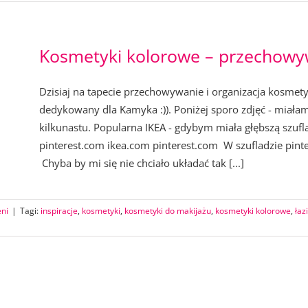
Kosmetyki kolorowe – przechowyw
Dzisiaj na tapecie przechowywanie i organizacja kosmet
dedykowany dla Kamyka :)). Poniżej sporo zdjęć - miała
kilkunastu. Popularna IKEA - gdybym miała głębszą szufl
pinterest.com ikea.com pinterest.com W szufladzie pint
Chyba by mi się nie chciało układać tak [...]
eni
|
Tagi:
inspiracje
,
kosmetyki
,
kosmetyki do makijażu
,
kosmetyki kolorowe
,
łaz