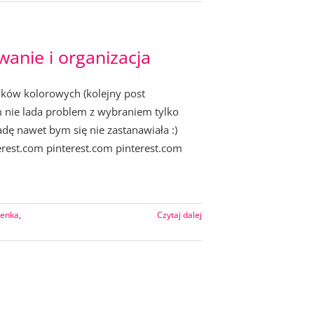
anie i organizacja
yków kolorowych (kolejny post
m nie lada problem z wybraniem tylko
adę nawet bym się nie zastanawiała :)
erest.com pinterest.com pinterest.com
ienka
,
Czytaj dalej