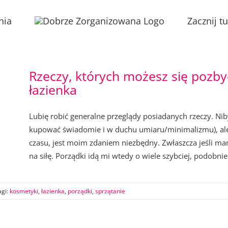
nia
Zacznij tu
Rzeczy, których możesz się pozbyć
łazienka
Lubię robić generalne przeglądy posiadanych rzeczy. Niby
kupować świadomie i w duchu umiaru/minimalizmu), ale 
czasu, jest moim zdaniem niezbędny. Zwłaszcza jeśli mam
na siłę. Porządki idą mi wtedy o wiele szybciej, podobnie j
agi:
kosmetyki
,
łazienka
,
porządki
,
sprzątanie