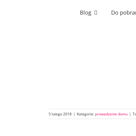
Przejdź
do
Blog
Do pobra
zawartości
5 lutego 2018
|
Kategorie:
prowadzenie domu
|
T