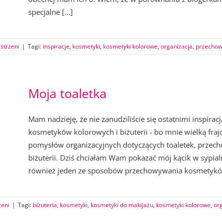
specjalne [...]
strzeni
|
Tagi:
inspiracje
,
kosmetyki
,
kosmetyki kolorowe
,
organizacja
,
przecho
Moja toaletka
Mam nadzieję, że nie zanudziliście się ostatnimi inspi
kosmetyków kolorowych i biżuterii - bo mnie wielką fra
pomysłów organizacyjnych dotyczących toaletek, prze
biżuterii. Dziś chciałam Wam pokazać mój kącik w sypialn
również jeden ze sposobów przechowywania kosmetyków. 
zeni
|
Tagi:
biżuteria
,
kosmetyki
,
kosmetyki do makijażu
,
kosmetyki kolorowe
,
or