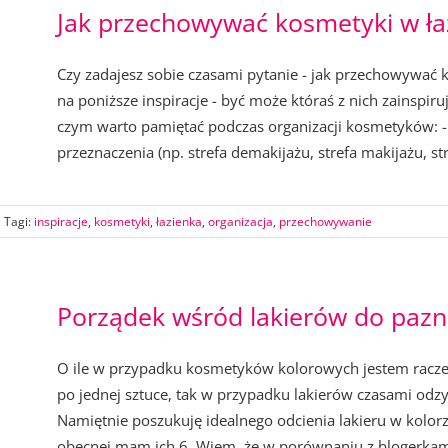
Jak przechowywać kosmetyki w ła
Czy zadajesz sobie czasami pytanie - jak przechowywać kos
na poniższe inspiracje - być może któraś z nich zainspiruj
czym warto pamiętać podczas organizacji kosmetyków: -
przeznaczenia (np. strefa demakijażu, strefa makijażu, stre
Tagi:
inspiracje
,
kosmetyki
,
łazienka
,
organizacja
,
przechowywanie
Porządek wśród lakierów do pazn
O ile w przypadku kosmetyków kolorowych jestem raczej
po jednej sztuce, tak w przypadku lakierów czasami odz
Namiętnie poszukuję idealnego odcienia lakieru w kolo
obecnej mam ich 6. Wiem, że w porównaniu z blogerkami