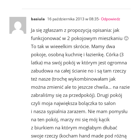
basiula
16 października 2013 w 08:35
- Odpowiedz
Ja się zgłaszam z propozycją opisania: jak
funkcjonować w 2 pokojowym mieszkaniu 🙂
To tak w wieeelkim skrócie. Mamy dwa
pokoje, osobną kuchnię i łazienkę. Córka (3
latka) ma swój pokój w którym jest ogromna
zabudowa na całej ścianie no i są tam rzeczy
też nasze (trochę wykombinowałam jak
można zmienić ale to jeszcze chwila… na razie
zabraliśmy się za przedpokój). Drugi pokój
czyli moja największa bolączka to salon
i nasza sypialnia zarazem. Nie mam pomysłu
na ten pokój, marzy mi się mój kącik
z biurkiem na którym mogłabym dłubać
swoje rzeczy (kocham hand made pod różną