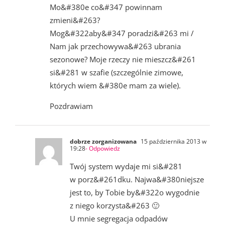
Mo&#380e co&#347 powinnam
zmieni&#263?
Mog&#322aby&#347 poradzi&#263 mi /
Nam jak przechowywa&#263 ubrania
sezonowe? Moje rzeczy nie mieszcz&#261
si&#281 w szafie (szczególnie zimowe,
których wiem &#380e mam za wiele).
Pozdrawiam
dobrze zorganizowana
15 października 2013 w
19:28
- Odpowiedz
Twój system wydaje mi si&#281
w porz&#261dku. Najwa&#380niejsze
jest to, by Tobie by&#322o wygodnie
z niego korzysta&#263 🙂
U mnie segregacja odpadów