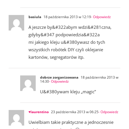
basiula
18 października 2013 w 12:19
- Odpowiedz
A jeszcze by&#322abym wdzi&#281czna,
gdyby&#347 podpowiedzia&#322a
mi jakiego kleju u&#380ywasz do tych
wszystkich robótek DIY czyli oklejanie
kartonów, segregatorów itp.
dobrze zorganizowana
18 października 2013 w
14:30
- Odpowiedz
U&#380ywam kleju „magic”
♥laurentino
23 października 2013 w 06:25
- Odpowiedz
Uwielbiam takie praktyczne a jednoczesnie