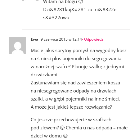
Witam na blogu 🙂
Dzi&#281kuj&#281 za mi&#322e
s&#322owa
Ewa
9 czerwca 2015 w 12:14
- Odpowiedz
Macie jakiś sprytny pomysł na wygodny kosz
na śmieci plus pojemniki do segregowania
w narożnej szafce? Planuję szafkę z jednymi
drzwiczkami.
Zastanawiam się nad zawieszeniem kosza
na niesegregowane odpady na drzwiach
szafki, a w głębi pojemniki na inne śmieci.
A może jest jakieś lepsze rozwiązanie?
Co jeszcze przechowujecie w szafkach
pod zlewem? 🙂 Chemia u nas odpada – małe
dzieci w domu 😉