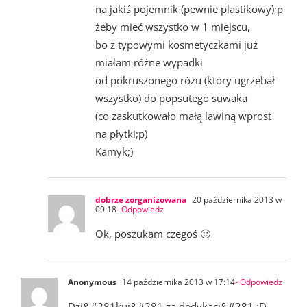
na jakiś pojemnik (pewnie plastikowy);p
żeby mieć wszystko w 1 miejscu,
bo z typowymi kosmetyczkami już
miałam różne wypadki
od pokruszonego różu (który ugrzebał
wszystko) do popsutego suwaka
(co zaskutkowało małą lawiną wprost
na płytki;p)
Kamyk;)
dobrze zorganizowana
20 października 2013 w
09:18
- Odpowiedz
Ok, poszukam czegoś 🙂
Anonymous
14 października 2013 w 17:14
- Odpowiedz
Dzi&#281kuj&#281 za dedykacj&#281 ;D