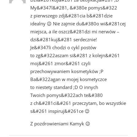
My&#347l&#281, &#380e pomys&#322
z pierwszego zdj&#281cia b&#281dzie
idealny 😉 Nie zajmie du&#380o wi&#281cej
miejsca, a ile oszcz&#281dzi mi nerwów –
dzi&#281kuj&#281 serdecznie!
Je&#347li chodzi o cykl postów
to zg&#322aszam si&#281 z kolejn&#261
moj&#261 zmor&#261 czyli
przechowywaniem kosmetyków ;P
Ba&#322agan w mojej kosmetyczce
to niestety standard ;D O innych
Twoich pomys&#322ach te&#380
z ch&#281ci&#261 przeczytam, bo wszystkie
s&#261 inspiruj&#261ce 😉
Z pozdrowieniami Kamyk 😉