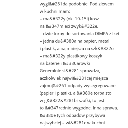
wygl&#261da podobnie. Pod zlewem
w kuchni mam:
– ma&#322y (ok. 10-15l) kosz
na &#347mieci zwyk&#322e,
– dwie torby do sortowania DIMPA z Ikei
– jedna du&#380a na papier, metal
i plastik, a najmniejsza na szk&#322o
– ma&#322y plastikowy koszyk
na baterie i &#380arówki
Generalnie si&#281 sprawdza,
aczkolwiek najwi&#281cej miejsca
zajmuj&#261 odpady wysegregowane
(papier i plastik), a &#380e torba stoi
w g&#322&#281bi szafki, to jest
to &#347rednio wygodne. Inna sprawa,
&#380e tych odpadów przybywa
najszybciej – wi&#281c w kuchni