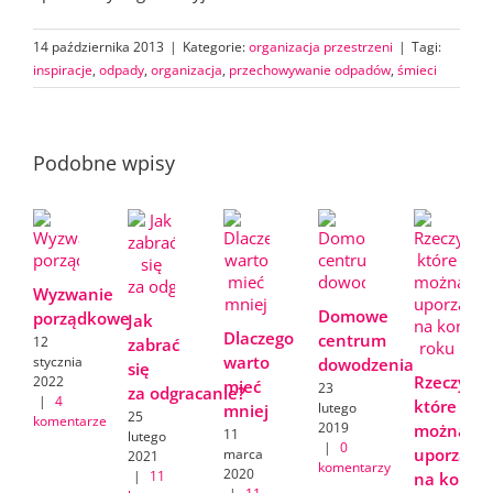
14 października 2013
|
Kategorie:
organizacja przestrzeni
|
Tagi:
inspiracje
,
odpady
,
organizacja
,
przechowywanie odpadów
,
śmieci
Podobne wpisy
Wyzwanie
Domowe
porządkowe
Jak
Dlaczego
centrum
12
zabrać
warto
stycznia
dowodzenia
się
Rzeczy,
2022
mieć
23
za odgracanie?
|
4
które
lutego
mniej
25
komentarze
2019
można
11
lutego
|
0
uporządk
marca
2021
komentarzy
2020
|
11
na koniec