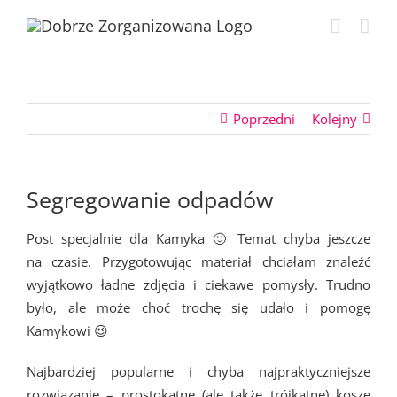
Przejdź
do
zawartości
Poprzedni
Kolejny
Segregowanie odpadów
Post specjalnie dla Kamyka 🙂 Temat chyba jeszcze
na czasie. Przygotowując materiał chciałam znaleźć
wyjątkowo ładne zdjęcia i ciekawe pomysły. Trudno
było, ale może choć trochę się udało i pomogę
Kamykowi 😉
Najbardziej popularne i chyba najpraktyczniejsze
rozwiązanie – prostokątne (ale także trójkątne) kosze