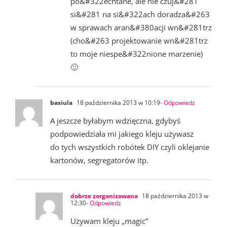
po&#322echtane, ale nie czuj&#281
si&#281 na si&#322ach doradza&#263
w sprawach aran&#380acji wn&#281trz
(cho&#263 projektowanie wn&#281trz
to moje niespe&#322nione marzenie)
🙂
basiula
18 października 2013 w 10:19
- Odpowiedz
A jeszcze byłabym wdzięczna, gdybyś
podpowiedziała mi jakiego kleju używasz
do tych wszystkich robótek DIY czyli oklejanie
kartonów, segregatorów itp.
dobrze zorganizowana
18 października 2013 w
12:30
- Odpowiedz
Używam kleju „magic”