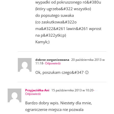
wypadki od pokruszonego ró&#380u
(który ugrzeba&#322 wszystko)
do popsutego suwaka
(co zaskutkowa&#322o
ma&#322&#261 lawin&#261 wprost
na p&#322ytki;p)
Kamyk;)
dobrze zorganizowana
20 października 2013 w
11:18
- Odpowiedz
Ok, poszukam czego&#347 🙂
Przyjaciółka Ani
15 października 2013 w 10:20
-
Odpowiedz
Bardzo dobry wpis. Niestety dla mnie,
ograniczenie miejsca nie pozwala