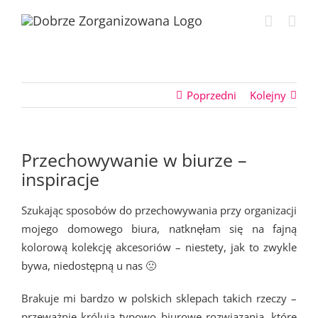
Przejdź
do
zawartości
Poprzedni
Kolejny
Przechowywanie w biurze –
inspiracje
Szukając sposobów do przechowywania przy organizacji
mojego domowego biura, natknęłam się na fajną
kolorową kolekcję akcesoriów – niestety, jak to zwykle
bywa, niedostępną u nas 🙁
Brakuje mi bardzo w polskich sklepach takich rzeczy –
przeważnie królują typowo biurowe rozwiązania, które