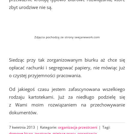
zbyt urodziwe nie są.
Zdjęcia pochodzą ze strony seejanework.com
Siedząc przy tak zorganizowanym biurku aż chce się
opłacać rachunki i segregować papiery, nie mówiąc już
o czystej przyjemności pracowania.
Od jakiegoś czasu jestem zafascynowana wszelkiego
rodzaju kartotekami. Już za niedługo podzielę się
z Wami moim rozwiązaniem na przechowywanie
dokumentów.
7 kwietnia 2013
|
Kategorie:
organizacja przestrzeni
|
Tagi:
domowe biuro
,
inspiracje
,
miejsce pracy
,
organizacja
,