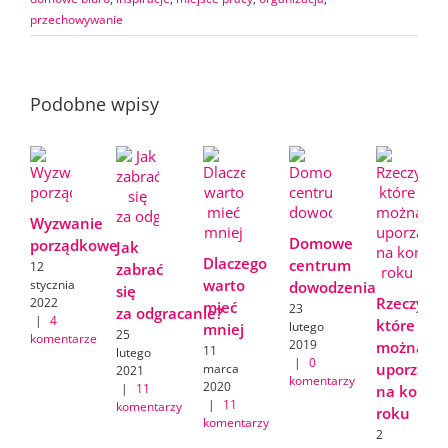
przechowywanie
Podobne wpisy
Wyzwanie
Domowe
porządkowe
Jak
Dlaczego
centrum
12
zabrać
warto
stycznia
dowodzenia
się
Rzeczy,
2022
mieć
23
za odgracanie?
|
4
które
lutego
mniej
25
komentarze
2019
można
11
lutego
|
0
uporządk
marca
2021
komentarzy
2020
|
11
na koniec
|
11
komentarzy
roku
komentarzy
2