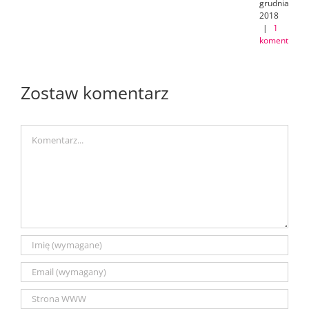
grudnia
2018
|
1
komentarz
Zostaw komentarz
Comment