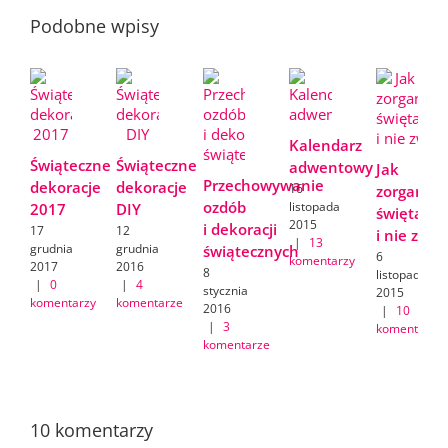
Podobne wpisy
Kalendarz
Świąteczne
Świąteczne
adwentowy
Jak
Przechowywanie
dekoracje
dekoracje
16
zorganiz
ozdób
listopada
2017
DIY
święta
2015
i dekoracji
17
12
i nie zwa
|
13
grudnia
grudnia
świątecznych
6
komentarzy
2017
2016
8
listopada
|
0
|
4
stycznia
2015
komentarzy
komentarze
2016
|
10
|
3
komentarzy
komentarze
10 komentarzy