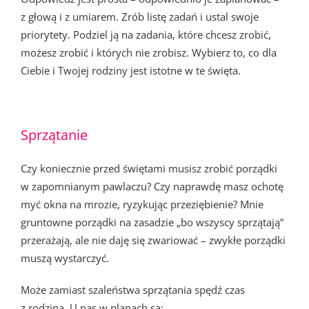
z głową i z umiarem. Zrób listę zadań i ustal swoje
priorytety. Podziel ją na zadania, które chcesz zrobić,
możesz zrobić i których nie zrobisz. Wybierz to, co dla
Ciebie i Twojej rodziny jest istotne w te święta.
Sprzątanie
Czy koniecznie przed świętami musisz zrobić porządki
w zapomnianym pawlaczu? Czy naprawdę masz ochotę
myć okna na mrozie, ryzykując przeziębienie? Mnie
gruntowne porządki na zasadzie „bo wszyscy sprzątają”
przerażają, ale nie daję się zwariować – zwykłe porządki
muszą wystarczyć.
Może zamiast szaleństwa sprzątania spędź czas
z rodziną. U nas w planach są: